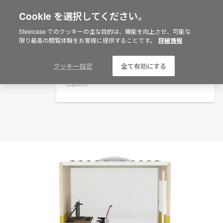
Cookie を選択してください。
×
Are you in United States?
プランニングアイデア
Steelcase でのクッキーの主な目的は、機能を向上させ、可能な
限り最高の閲覧体験をお客様に提供することです。
詳細情報
ID: JB5PX8BS
Would you like to see Products we sell in
your region?
Americas
クッキー設定
全て有効にする
English
Español