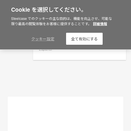
Cookie を選択してください。
×
Are you in United States?
Steelcase でのクッキーの主な目的は、機能を向上させ、可能な
プランニングアイデア
限り最高の閲覧体験をお客様に提供することです。
詳細情報
Would you like to see Products we sell in
your region?
フィルターを表示
Americas
クッキー設定
全て有効にする
English
Español