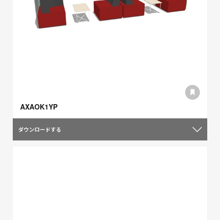
AXAOK1YP
ダウンロードする