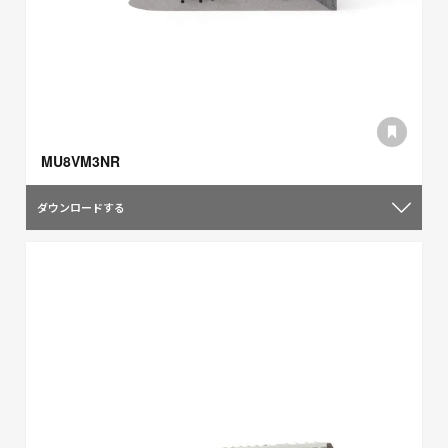
MU8VM3NR
ダウンロードする