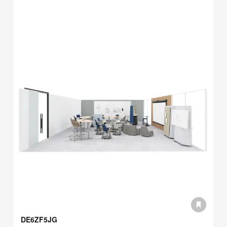
DE6ZF5JG