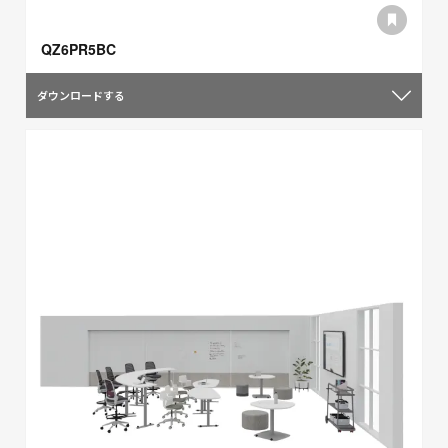
QZ6PR5BC
ダウンロードする