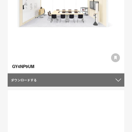
GY4NP9UM
ダウンロードする