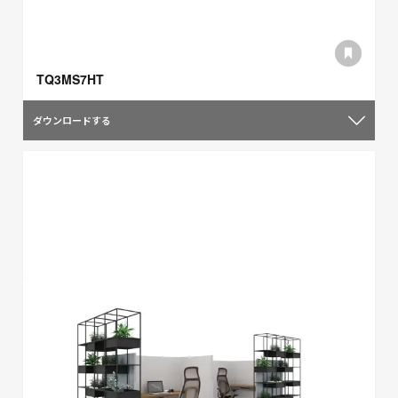
TQ3MS7HT
ダウンロードする