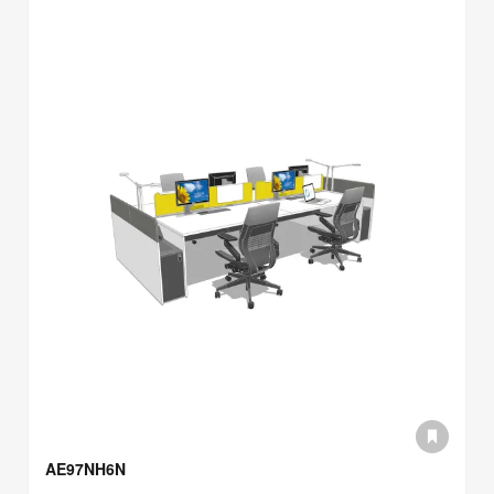
AE97NH6N