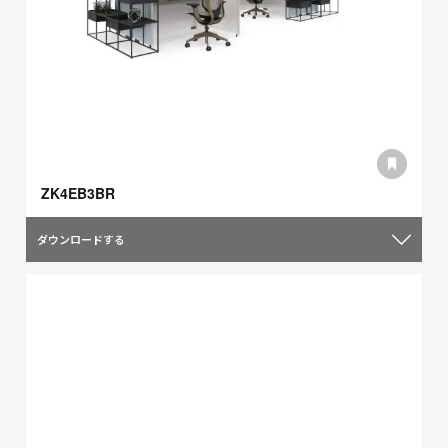
ZK4EB3BR
ダウンロードする