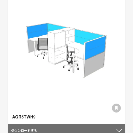
AQR5TWH9
ダウンロードする