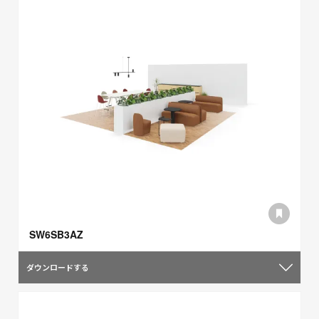
SW6SB3AZ
ダウンロードする