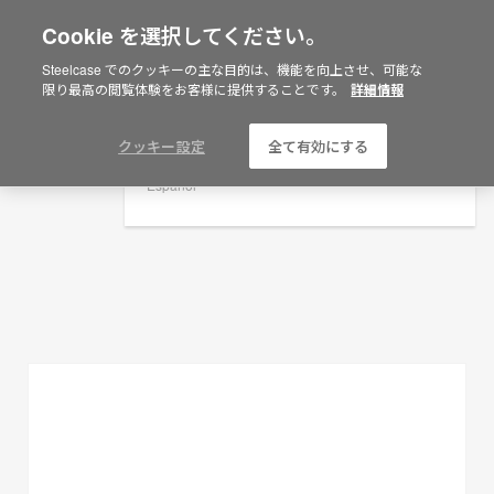
Cookie を選択してください。
×
Are you in United States?
Steelcase でのクッキーの主な目的は、機能を向上させ、可能な
プランニングアイデア
限り最高の閲覧体験をお客様に提供することです。
詳細情報
Would you like to see Products we sell in
your region?
フィルターを表示
Americas
クッキー設定
全て有効にする
English
Español