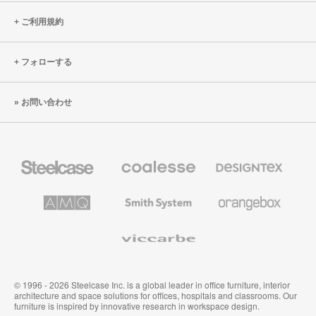
ご利用規約
フォローする
お問い合わせ
Steelcase
Coalesse
Designtex
の
の
プ
テ
レ
キ
AMQ
Smith
Orangebox
ミ
ス
Solutions
System
ア
タ
ム
イ
Viccarbe
オ
ル
フ
&
ィ
ウ
ス
ォ
家
ー
© 1996 - 2026 Steelcase Inc. is a global leader in office furniture, interior
具
ル
architecture and space solutions for offices, hospitals and classrooms. Our
カ
furniture is inspired by innovative research in workspace design.
バ