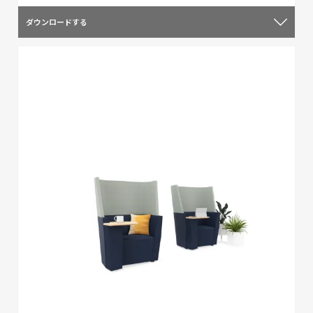
ダウンロードする