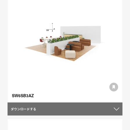
SW6SB3AZ
ダウンロードする