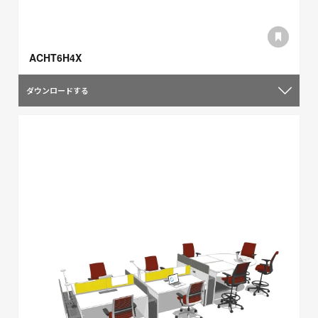
ACHT6H4X
ダウンロードする