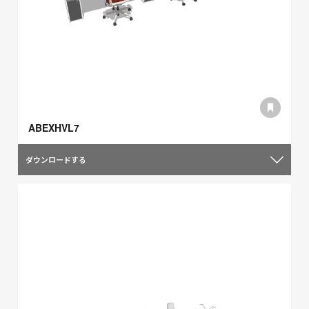
ABEXHVL7
ダウンロードする