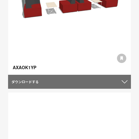
AXAOK1YP
ダウンロードする