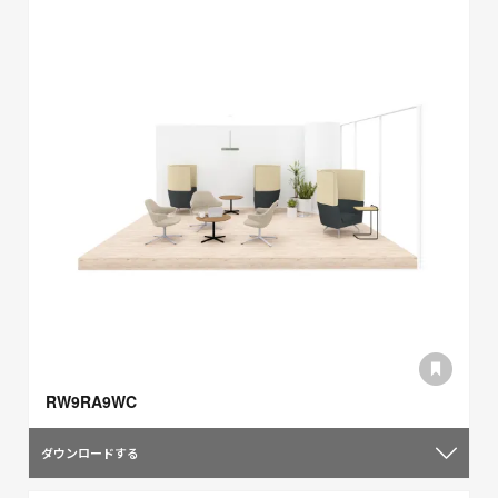
RW9RA9WC
ダウンロードする