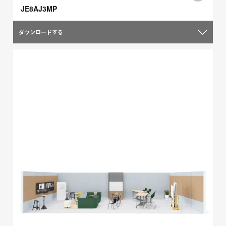
JE8AJ3MP
ダウンロードする