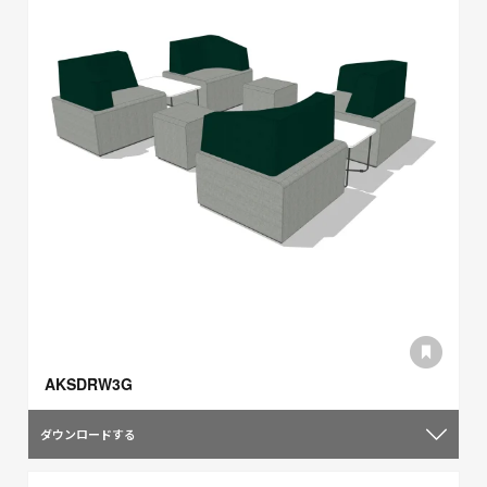
AKSDRW3G
ダウンロードする