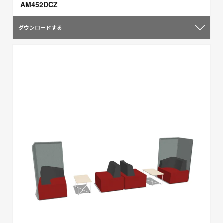
AM452DCZ
ダウンロードする