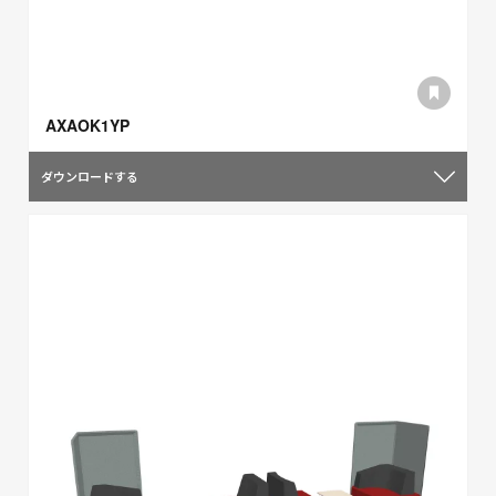
AXAOK1YP
ダウンロードする