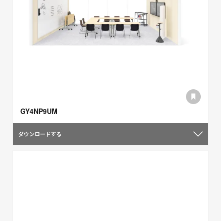
GY4NP9UM
ダウンロードする