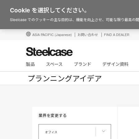
Cookie を選択してください。
Steelcase でのクッキーの主な目的は、機能を向上させ、可能な限り最高
ASIA PACIFIC
(Japanese)
お問い合わせ
FIND A DEALER
製品
スペース
ブランド
デザイン資料
プランニングアイデア
業界を変更する
業
界
オフィス
を