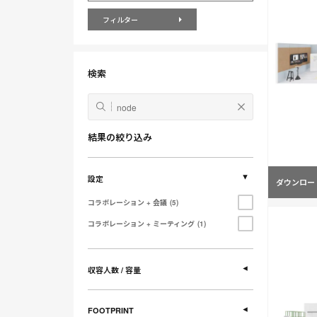
変
フィルター
更
す
る
検索
結果の絞り込み
設定
ダウンロー
コラボレーション + 会議
5
コラボレーション + ミーティング
1
収容人数 / 容量
FOOTPRINT