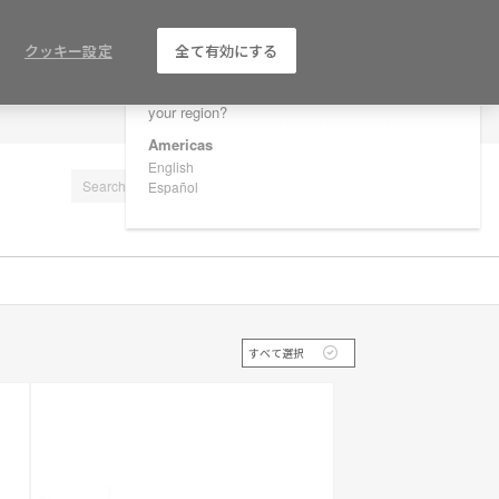
×
Are you in United States?
クッキー設定
全て有効にする
Would you like to see Products we sell in
your region?
LOG IN / REGISTER
Americas
English
Español
すべて選択