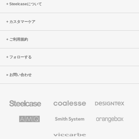
Steelcaseについて
カスタマーケア
ご利用規約
フォローする
お問い合わせ
Steelcase
Coalesse
Designtex
の
の
プ
テ
レ
キ
AMQ
Smith
Orangebox
ミ
ス
Solutions
System
ア
タ
ム
イ
Viccarbe
オ
ル
フ
&