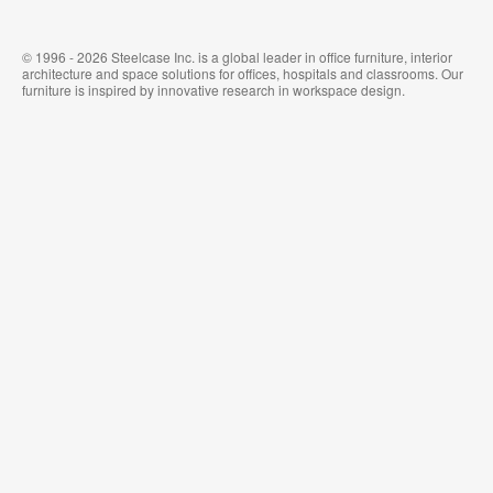
ィ
ウ
ス
ォ
家
ー
© 1996 - 2026 Steelcase Inc. is a global leader in office furniture, interior
具
ル
architecture and space solutions for offices, hospitals and classrooms. Our
カ
furniture is inspired by innovative research in workspace design.
バ
リ
ン
グ