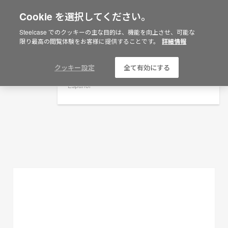
Cookie を選択してください。
×
Are you in United States?
Steelcase でのクッキーの主な目的は、機能を向上させ、可能な
プランニングアイデア
限り最高の閲覧体験をお客様に提供することです。
詳細情報
Would you like to see Products we sell in
your region?
フィルターを表示
Americas
クッキー設定
全て有効にする
English
Español