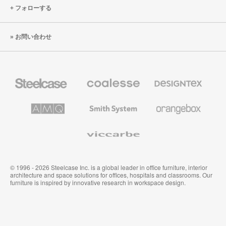
フォローする
お問い合わせ
Steelcase
Coalesse
Designtex
の
の
プ
テ
レ
キ
AMQ
Smith
Orangebox
ミ
ス
Solutions
System
ア
タ
ム
イ
Viccarbe
オ
ル
フ
&
ィ
ウ
ス
ォ
家
ー
© 1996 - 2026 Steelcase Inc. is a global leader in office furniture, interior
具
ル
architecture and space solutions for offices, hospitals and classrooms. Our
カ
furniture is inspired by innovative research in workspace design.
バ
リ
ン
グ