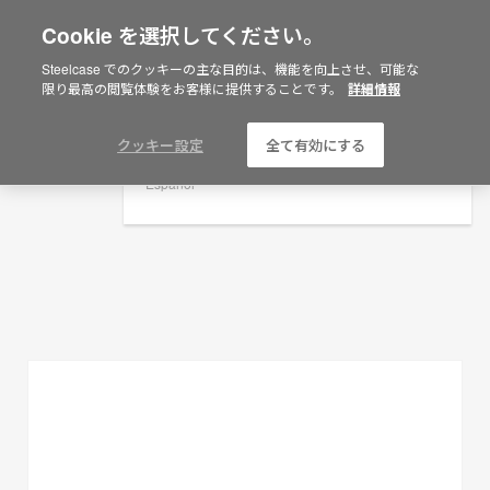
Cookie を選択してください。
×
Are you in United States?
Steelcase でのクッキーの主な目的は、機能を向上させ、可能な
プランニングアイデア
限り最高の閲覧体験をお客様に提供することです。
詳細情報
Would you like to see Products we sell in
your region?
フィルターを表示
Americas
クッキー設定
全て有効にする
English
Español