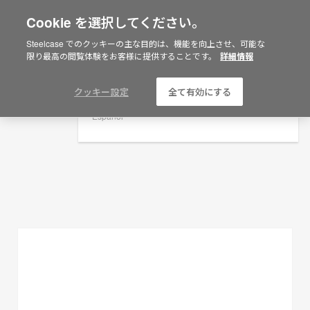
Cookie を選択してください。
×
Are you in United States?
Steelcase でのクッキーの主な目的は、機能を向上させ、可能な
プランニングアイデア
限り最高の閲覧体験をお客様に提供することです。
詳細情報
Would you like to see Products we sell in
your region?
フィルターを表示
Americas
クッキー設定
全て有効にする
English
Español