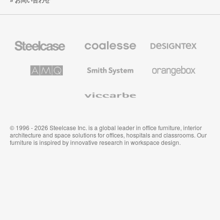
お問い合わせ
Steelcase
Coalesse
Designtex
の
の
プ
テ
レ
キ
AMQ
Smith
Orangebox
ミ
ス
Solutions
System
ア
タ
ム
イ
Viccarbe
オ
ル
フ
&
ィ
ウ
ス
ォ
家
ー
© 1996 - 2026 Steelcase Inc. is a global leader in office furniture, interior
具
ル
architecture and space solutions for offices, hospitals and classrooms. Our
カ
furniture is inspired by innovative research in workspace design.
バ
リ
ン
グ