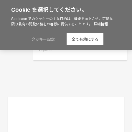
Cookie を選択してください。
×
Are you in United States?
Steelcase でのクッキーの主な目的は、機能を向上させ、可能な
プランニングアイデア
限り最高の閲覧体験をお客様に提供することです。
詳細情報
Would you like to see Products we sell in
your region?
フィルターを表示
Americas
クッキー設定
全て有効にする
English
Español