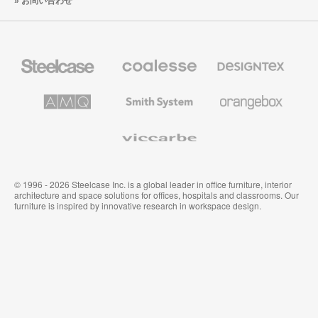
お問い合わせ
Steelcase
Coalesse
Designtex
の
の
プ
テ
レ
キ
AMQ
Smith
Orangebox
ミ
ス
Solutions
System
ア
タ
ム
イ
Viccarbe
オ
ル
フ
&
ィ
ウ
ス
ォ
家
ー
© 1996 - 2026 Steelcase Inc. is a global leader in office furniture, interior
具
ル
architecture and space solutions for offices, hospitals and classrooms. Our
カ
furniture is inspired by innovative research in workspace design.
バ
リ
ン
グ