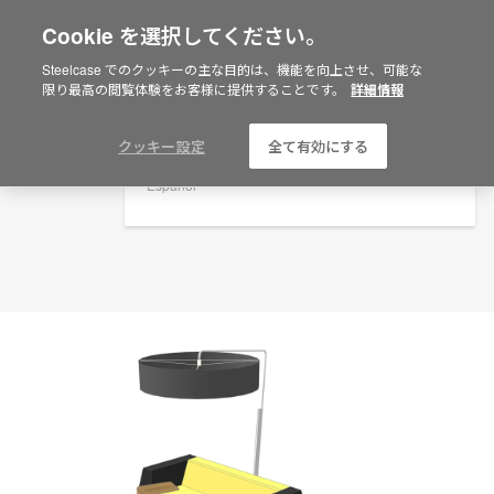
Cookie を選択してください。
×
Are you in United States?
プランニングアイデア
Steelcase でのクッキーの主な目的は、機能を向上させ、可能な
限り最高の閲覧体験をお客様に提供することです。
詳細情報
ID: AUGXBP2X
Would you like to see Products we sell in
your region?
Americas
クッキー設定
全て有効にする
English
Español