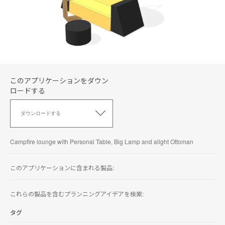
このアプリケーションをダウン
ロードする
こ
の
ダウンロードする
ア
プ
リ
Campfire lounge with Personal Table, Big Lamp and alight Ottoman
ケ
ー
シ
このアプリケーションに含まれる製品:
ョ
ン
これらの製品を含むプランニングアイデアを検索:
を
ダ
ウ
タグ
ン