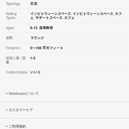
ロ
Typology:
交流
ー
ド
Setting
インビトウィーンスペース
,
インビトウィーンスペース
,
カフ
Types:
ェ
,
サポートスペース
,
カフェ
す
る
Ages:
6-12
,
高等教育
姿勢:
ラウンジ
Footprint:
0〜100 平方フィート
収容人数 / 容
1-3
量:
Customizable
いいえ
Steelcaseについて
カスタマーケア
ご利用規約