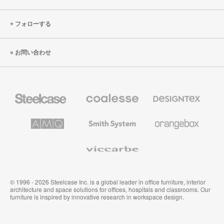
フォローする
お問い合わせ
Steelcase
Coalesse
Designtex
の
の
プ
テ
レ
キ
AMQ
Smith
Orangebox
ミ
ス
Solutions
System
ア
タ
ム
イ
Viccarbe
オ
ル
フ
&
ィ
ウ
ス
ォ
家
ー
© 1996 - 2026 Steelcase Inc. is a global leader in office furniture, interior
具
ル
architecture and space solutions for offices, hospitals and classrooms. Our
カ
furniture is inspired by innovative research in workspace design.
バ
リ
ン