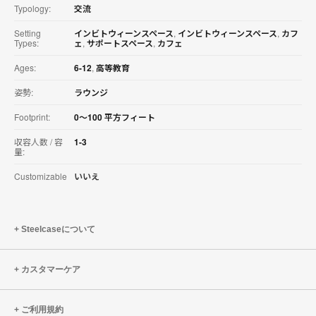
ロ
Typology:
交流
ー
ド
Setting
インビトウィーンスペース
,
インビトウィーンスペース
,
カフ
Types:
ェ
,
サポートスペース
,
カフェ
す
る
Ages:
6-12
,
高等教育
姿勢:
ラウンジ
Footprint:
0〜100 平方フィート
収容人数 / 容
1-3
量:
Customizable
いいえ
Steelcaseについて
カスタマーケア
ご利用規約