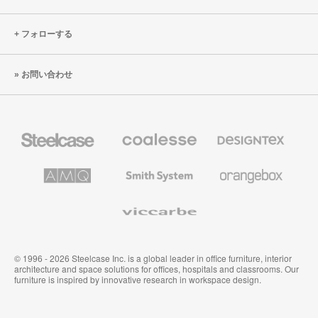
フォローする
お問い合わせ
Steelcase
Coalesse
Designtex
の
の
プ
テ
レ
キ
AMQ
Smith
Orangebox
ミ
ス
Solutions
System
ア
タ
ム
イ
Viccarbe
オ
ル
フ
&
ィ
ウ
ス
ォ
家
ー
© 1996 - 2026 Steelcase Inc. is a global leader in office furniture, interior
具
ル
architecture and space solutions for offices, hospitals and classrooms. Our
カ
furniture is inspired by innovative research in workspace design.
バ
リ
ン