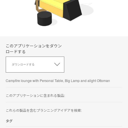
このアプリケーションをダウン
ロードする
こ
の
ダウンロードする
ア
プ
リ
Campfire lounge with Personal Table, Big Lamp and alight Ottoman
ケ
ー
シ
このアプリケーションに含まれる製品:
ョ
ン
これらの製品を含むプランニングアイデアを検索:
を
ダ
ウ
タグ
ン