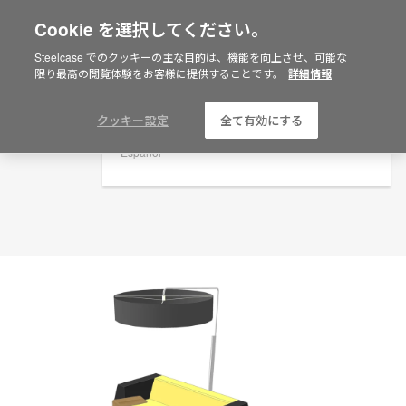
Cookie を選択してください。
×
Are you in United States?
プランニングアイデア
Steelcase でのクッキーの主な目的は、機能を向上させ、可能な
限り最高の閲覧体験をお客様に提供することです。
詳細情報
ID: AUGXBP2X
Would you like to see Products we sell in
your region?
Americas
クッキー設定
全て有効にする
English
Español