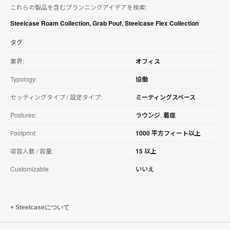
これらの製品を含むプランニングアイデアを検索:
を
ダ
Steelcase Roam Collection
,
Grab Pouf
,
Steelcase Flex Collection
ウ
ン
タグ
ロ
ー
業界:
オフィス
ド
す
Typology:
協働
る
セッティングタイプ / 設定タイプ:
ミーティングスペース
Postures:
ラウンジ
,
着座
Footprint:
1000 平方フィート以上
収容人数 / 容量:
15 以上
Customizable
いいえ
Steelcaseについて