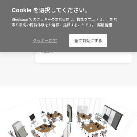
Cookie を選択してください。
×
Are you in United States?
プランニングアイデア
Steelcase でのクッキーの主な目的は、機能を向上させ、可能な
限り最高の閲覧体験をお客様に提供することです。
詳細情報
ID: AA3BZ4JW
Would you like to see Products we sell in
your region?
Americas
クッキー設定
全て有効にする
English
Español