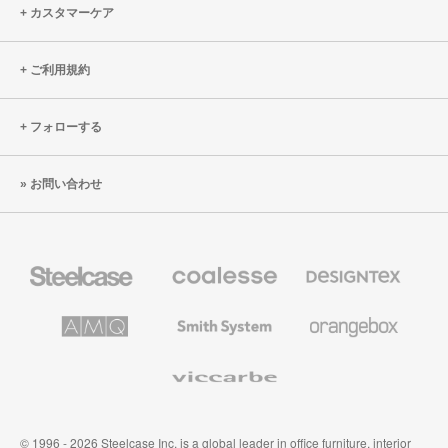
カスタマーケア
ご利用規約
フォローする
お問い合わせ
Steelcase
Coalesse
Designtex
の
の
プ
テ
レ
キ
AMQ
Smith
Orangebox
ミ
ス
Solutions
System
ア
タ
ム
イ
Viccarbe
オ
ル
フ
&
ィ
ウ
ス
ォ
家
ー
© 1996 - 2026 Steelcase Inc. is a global leader in office furniture, interior