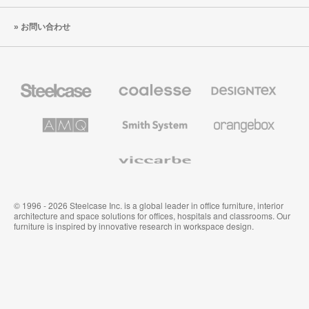
お問い合わせ
Steelcase
Coalesse
Designtex
の
の
プ
テ
レ
キ
AMQ
Smith
Orangebox
ミ
ス
Solutions
System
ア
タ
ム
イ
Viccarbe
オ
ル
フ
&
ィ
ウ
ス
ォ
家
ー
© 1996 - 2026 Steelcase Inc. is a global leader in office furniture, interior
具
ル
architecture and space solutions for offices, hospitals and classrooms. Our
カ
furniture is inspired by innovative research in workspace design.
バ
リ
ン
グ