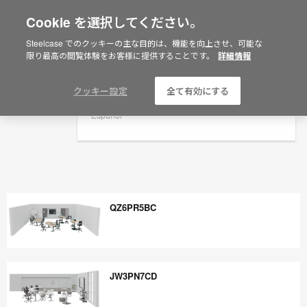
Cookie を選択してください。
×
Are you in United States?
スペースプランニングのアイデア集 & オフ
Steelcase でのクッキーの主な目的は、機能を向上させ、可能な
ィスレイアウト - Steelcase
限り最高の閲覧体験をお客様に提供することです。
詳細情報
Would you like to see Products we sell in
your region?
Americas
クッキー設定
全て有効にする
English
Español
QZ6PR5BC
QZ6PR5BC
JW3PN7CD