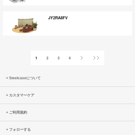
ZK4EB3BR
JY2RA8FV
JY2RA8FV
Next
Last
1
2
3
4
Page
Page
Steelcaseについて
カスタマーケア
ご利用規約
フォローする