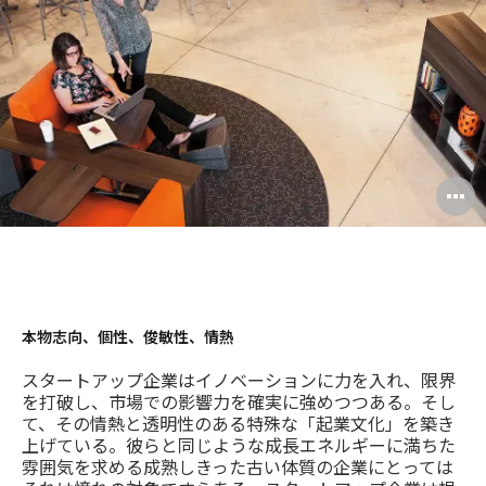
ド
レ
ス
O
i
to
本物志向、個性、俊敏性、情熱
スタートアップ企業はイノベーションに力を入れ、限界
を打破し、市場での影響力を確実に強めつつある。そし
て、その情熱と透明性のある特殊な「起業文化」を築き
上げている。彼らと同じような成長エネルギーに満ちた
雰囲気を求める成熟しきった古い体質の企業にとっては