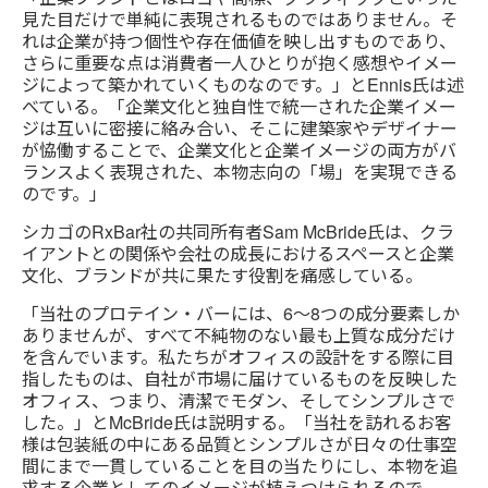
見た目だけで単純に表現されるものではありません。そ
れは企業が持つ個性や存在価値を映し出すものであり、
さらに重要な点は消費者一人ひとりが抱く感想やイメー
ジによって築かれていくものなのです。」とEnnis氏は述
べている。「企業文化と独自性で統一された企業イメー
ジは互いに密接に絡み合い、そこに建築家やデザイナー
が恊働することで、企業文化と企業イメージの両方がバ
ランスよく表現された、本物志向の「場」を実現できる
のです。」
シカゴのRxBar社の共同所有者Sam McBride氏は、クラ
イアントとの関係や会社の成長におけるスペースと企業
文化、ブランドが共に果たす役割を痛感している。
「当社のプロテイン・バーには、6～8つの成分要素しか
ありませんが、すべて不純物のない最も上質な成分だけ
を含んでいます。私たちがオフィスの設計をする際に目
指したものは、自社が市場に届けているものを反映した
オフィス、つまり、清潔でモダン、そしてシンプルさで
した。」とMcBride氏は説明する。「当社を訪れるお客
様は包装紙の中にある品質とシンプルさが日々の仕事空
間にまで一貫していることを目の当たりにし、本物を追
求する企業としてのイメージが植えつけられるので