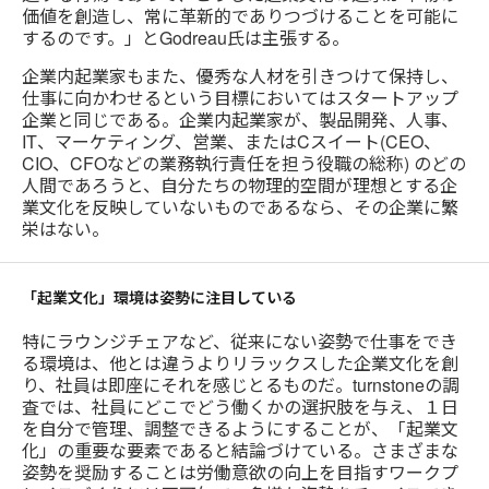
価値を創造し、常に革新的でありつづけることを可能に
するのです。」とGodreau氏は主張する。
企業内起業家もまた、優秀な人材を引きつけて保持し、
仕事に向かわせるという目標においてはスタートアップ
企業と同じである。企業内起業家が、製品開発、人事、
IT、マーケティング、営業、またはCスイート(CEO、
CIO、CFOなどの業務執行責任を担う役職の総称) のどの
人間であろうと、自分たちの物理的空間が理想とする企
業文化を反映していないものであるなら、その企業に繁
栄はない。
「起業文化」環境は姿勢に注目している
特にラウンジチェアなど、従来にない姿勢で仕事をでき
る環境は、他とは違うよりリラックスした企業文化を創
り、社員は即座にそれを感じとるものだ。turnstoneの調
査では、社員にどこでどう働くかの選択肢を与え、１日
を自分で管理、調整できるようにすることが、「起業文
化」の重要な要素であると結論づけている。さまざまな
姿勢を奨励することは労働意欲の向上を目指すワークプ