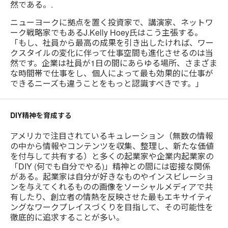
然である。.
ニューヨークに拠点を置く投資家で、講演家、ネットワ
ーク戦略家でもあるJ.Kelly Hoey氏はこう主張する。
「もし、社員から最高の成果を引き出したければ、ワー
クスタイルの変化に伴って仕事空間も進化させるのは当
然です。企業は社員が1日の間にあらゆる場所、さまざま
な時間帯で仕事をし、個人によって最も効果的に仕事が
できるニーズも違うことをもっと認識すべきです。」
DIY精神を育成する
アメリカで注目されているキュレーション（無数の情報
の中から情報やコンテンツを収集、整理し、新たな価値
を付与して共有する）と多くの起業家や企業内起業家の
「DIY (何でも自分でやる)」精神との間には密接な関係
がある。起業家は自分が好きなものやインスピレーショ
ンを与えてくれるものの画像をソーシャルメディアで共
有したり、創立者の情熱を反映させた最もエキサイティ
ングなワークプレイスづくりを目指して、その可能性を
徹底的に追求することが多い。