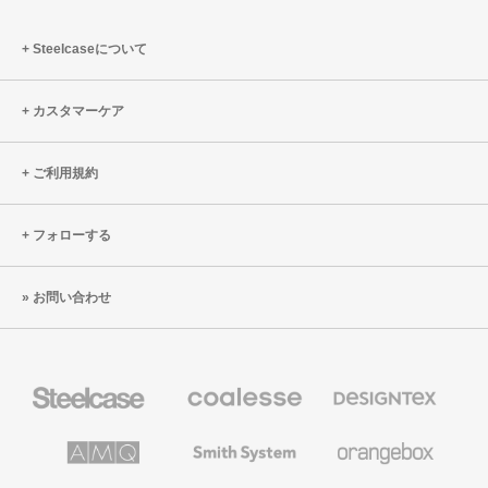
ー
負
を
担
Steelcaseについて
最
増
優
カスタマーケア
先
事
項
ご利用規約
と
し
フォローする
た
新
お問い合わせ
本
社
Steelcase
Coalesse
Designtex
の
の
プ
テ
レ
キ
AMQ
Smith
Orangebox
ミ
ス
Solutions
System
ア
タ
ム
イ