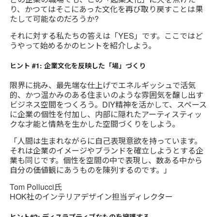
り、かつてはそこにあった文化を再び取り戻すことは果
たして可能なのだろうか?
それに対する私たちの答えは「YES」です。ここではど
うやって始めるかのヒントを紹介しよう。
ヒント #1: 企業文化を反映した「場」づくり
限界に挑み、最先端な仕上げでエネルギッシュで活気
的、かつ温かみのある住まいのような雰囲気を醸し出す
ビジネス空間をつくろう。DIY精神を活かして、スペース
に企業の個性を付加し、内部に隠れたアーティスティッ
クな才能と情熱を生かした空間づくりをしよう。
「人間は生まれながらに自己表現意欲を持っています。
それは企業のイメージやブランドを確立しようとする企
業も同じです。個性を空間の中で表現し、数ある中から
自分の価値観にあうものを陳列するのです。」
Tom Pollucci氏
HOK社のインテリアデザイン担当ディレクター
ヒント#2: ディスラプティブなものを擁護する