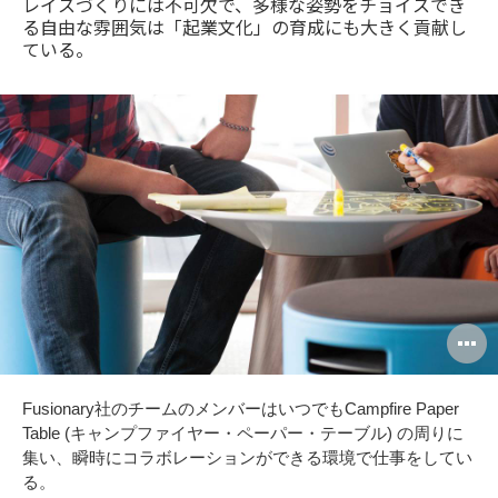
レイスづくりには不可欠で、多様な姿勢をチョイスでき
る自由な雰囲気は「起業文化」の育成にも大きく貢献し
ている。
O
i
Fusionary社のチームのメンバーはいつでもCampfire Paper
to
Table (キャンプファイヤー・ペーパー・テーブル) の周りに
集い、瞬時にコラボレーションができる環境で仕事をしてい
る。