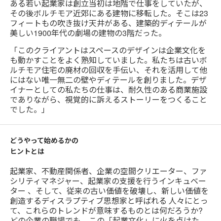
ある若い起業家は創立当初は地階で仕事をしていたが、
その後ボルチモア近郊にある建物に移転した。そこは23
フィートもの吹き抜け天井がある、建築的ディテールが
美しい1900年代の劇場の建物の3階だった。
「このクライアントはスペースのデザインは企業文化を
も動かすことをよく熟知していました。私たちは古いボ
ルチモア住宅の廃材の回収を手伝い、それを活用して他
にはない唯一無二の壁やディテールを創りました。デザ
イナーとしての私たちの仕事は、耐久性のある商業施設
でありながら、視覚的に訴えるストーリーをつくること
でした。」
どうやって始めるかの
ヒントとは
起業家、不動産関係者、企業の空間クリエーター、ファ
シリティマネジャー、起業家の支援を行うインキュベー
ター 、そして、従来の古い価値を破壊し、新しい価値を
創造するディスラプティブ思想家と呼ばれる 人々にとっ
て、これらのトレンドが意味するものとは何だろうか?
どの企業の職場でも、この「起業文化」に火を点けた