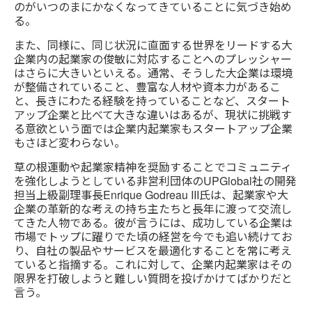
のがいつのまにかなくなってきていることに気づき始め
る。
また、同様に、同じ状況に直面する世界をリードする大
企業内の起業家の俊敏に対応することへのプレッシャー
はさらに大きいといえる。通常、そうした大企業は環境
が整備されていること、豊富な人材や資本力があるこ
と、長きにわたる経験を持っていることなど、スタート
アップ企業と比べて大きな違いはあるが、現状に挑戦す
る意欲という面では企業内起業家もスタートアップ企業
もさほど変わらない。
草の根運動や起業家精神を奨励することでコミュニティ
を強化しようとしている非営利団体のUPGlobal社の開発
担当上級副理事長Enrique Godreau III氏は、起業家や大
企業の革新的な考えの持ち主たちと長年に渡って交流し
てきた人物である。彼が言うには、成功している企業は
市場でトップに躍りでた頃の経営を今でも追い続けてお
り、自社の製品やサービスを最適化することを常に考え
ていると指摘する。これに対して、企業内起業家はその
限界を打破しようと難しい質問を投げかけてばかりだと
言う。