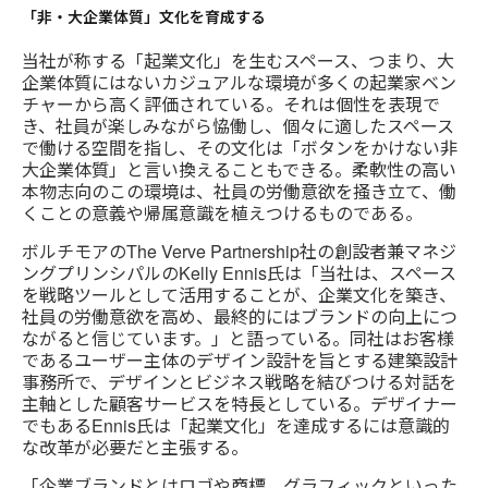
「非・大企業体質」文化を育成する
当社が称する「起業文化」を生むスペース、つまり、大
企業体質にはないカジュアルな環境が多くの起業家ベン
チャーから高く評価されている。それは個性を表現で
き、社員が楽しみながら恊働し、個々に適したスペース
で働ける空間を指し、その文化は「ボタンをかけない非
大企業体質」と言い換えることもできる。柔軟性の高い
本物志向のこの環境は、社員の労働意欲を掻き立て、働
くことの意義や帰属意識を植えつけるものである。
ボルチモアのThe Verve Partnership社の創設者兼マネジ
ングプリンシパルのKelly Ennis氏は「当社は、スペース
を戦略ツールとして活用することが、企業文化を築き、
社員の労働意欲を高め、最終的にはブランドの向上につ
ながると信じています。」と語っている。同社はお客様
であるユーザー主体のデザイン設計を旨とする建築設計
事務所で、デザインとビジネス戦略を結びつける対話を
主軸とした顧客サービスを特長としている。デザイナー
でもあるEnnis氏は「起業文化」を達成するには意識的
な改革が必要だと主張する。
「企業ブランドとはロゴや商標、グラフィックといった