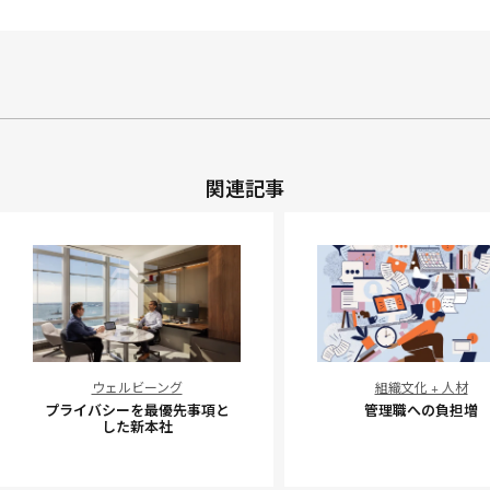
関連記事
プ
管
ウェルビーング
組織文化 + 人材
ラ
理
プライバシーを最優先事項と
管理職への負担増
イ
職
した新本社
バ
へ
シ
の