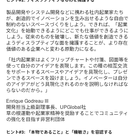
製品開発やシステム開発などに携わる社内起業家たち
が、創造的でイノベーションを生み出せるような自由で
制約のないスペースづくりをしよう。できれば、「起業
文化」を始動できるようにどこでも仕事ができるように
しよう。従来のものを破壊し、新たな価値を創造できる
ようディスラプティブな面を擁護することが、より存在
価値のある企業へと変わる原動力になる。
「社内起業家はよくフリップチャートや付箋、図面等を
使って自分のアイデアを表現します。この種の相互交流
をサポートするスペースやアイデアを具現化し、プレゼ
ンできるスペースを設けましょう。イノベーターは自分
のアイデアがどう具現化されるのかを説明しなければな
らないのだから。」
Enrique Godreau III
開発担当上級副理事長、UPGlobal社
草の根運動や起業家精神を奨励することでコミュニティ
の強化を目指す非営利団体
ヒント#3: 「本物であること」と「機敏さ」を容認する