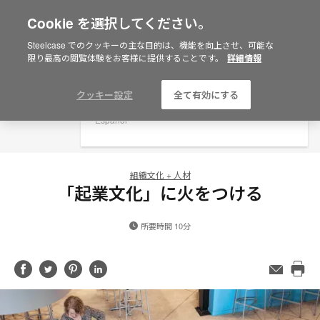
Cookie を選択してください。
×
Are you in United States?
Steelcase でのクッキーの主な目的は、機能を向上させ、可能な
限り最高の閲覧体験をお客様に提供することです。
詳細情報
Would you like to see Products we sell in
your region?
Americas
クッキー設定
全て有効にする
English
Español
組織文化 + 人材
「起業文化」に火をつける
所要時間 10分
Share
Share
Share
Share
メ
ー
Pri
on
on
on
on
ル
this
Facebook
Twitter
Pinterest
LinkedIn
ア
pag