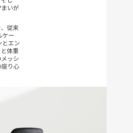
佇まいが
き、従来
ールケー
ンとエン
きと体重
のメッシ
の座り心