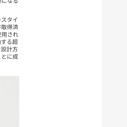
鍵になる
キスタイ
許取得済
使用され
曲する超
な設計方
ことに成