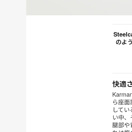
Stee
のよ
快適
Kar
ら座面
してい
い中、
腿部や