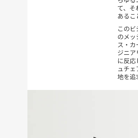
て、そ
あるこ
このビ
のメッシ
ス・カ
ジニア
に反応
ュチェ
地を追