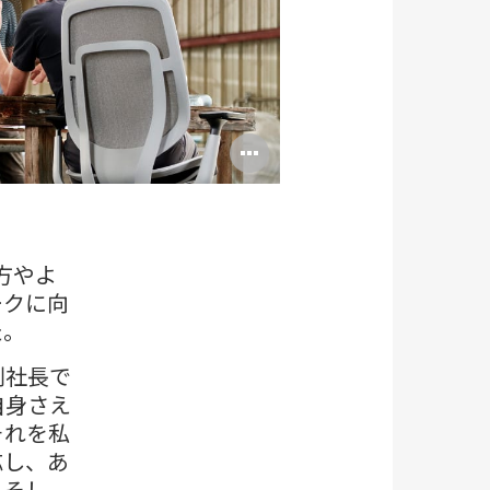
Open
image
tooltip
方やよ
ークに向
た。
副社長で
自身さえ
それを私
応し、あ
。そし