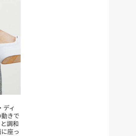
・ディ
の動きで
きと調和
面に座っ