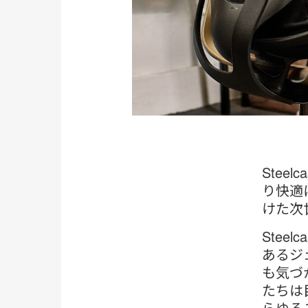
Ste
り快適
けた次
Ste
あるジ
も気づ
たちは
らゆる