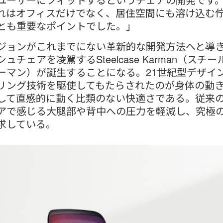
れはオフィスだけでなく、居住空間にも溶け込む
とも重要なポイントでした。」
ジョンがこれまでにない革新的な開発方法へと導
ュチェアを凌駕するSteelcase Karman（スチ
ーマン）が誕生することになる。21世紀型デザイ
リング技術を駆使してもたらされたのが身体の動
して直感的に動く比類のない快適さである。従来
アで感じる大腿部や背中への圧力を軽減し、究極
求している。