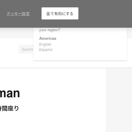
×
Are you in United States?
クッキー設定
全て有効にする
Would you like to see Products we sell in
your region?
LOG IN / REGISTER
Americas
English
Español
man
時間座り