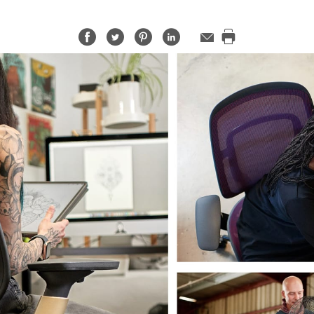
Share
Share
Share
Share
メ
ー
Print
on
on
on
on
ル
this
Facebook
Twitter
Pinterest
LinkedIn
ア
page
ド
レ
ス