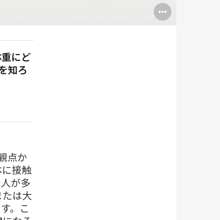
Open
image
tooltip
と体重にど
を知ろ
観点か
体に接触
む人が多
または大
ます。こ