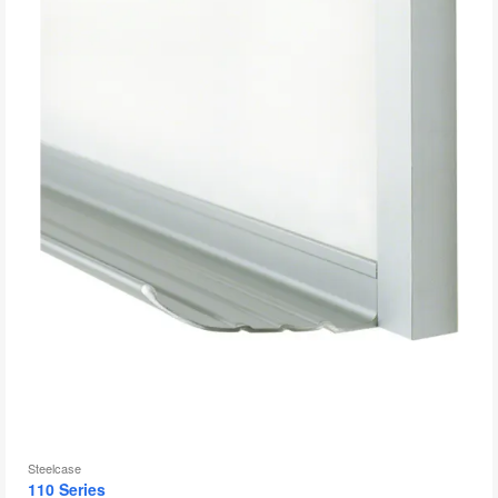
to
Steelcase
110 Series