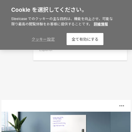
Cookie を選択してください。
×
Are you in United States?
Steelcase でのクッキーの主な目的は、機能を向上させ、可能な
ホワイトボード
限り最高の閲覧体験をお客様に提供することです。
詳細情報
Would you like to see Products we sell in
your region?
Filters
Americas
クッキー設定
全て有効にする
English
Español
Boundri™
O
i