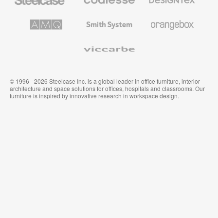
の
の
プ
テ
レ
キ
AMQ
Smith
Orangebox
ミ
ス
Solutions
System
ア
タ
ム
イ
Viccarbe
オ
ル
フ
&
ィ
ウ
ス
ォ
家
ー
© 1996 - 2026 Steelcase Inc. is a global leader in office furniture, interior
具
ル
architecture and space solutions for offices, hospitals and classrooms. Our
カ
furniture is inspired by innovative research in workspace design.
バ
リ
ン
グ