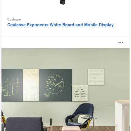
Coalesse
Coalesse Exponents White Board and Mobile Display
Motif™
O
i
to