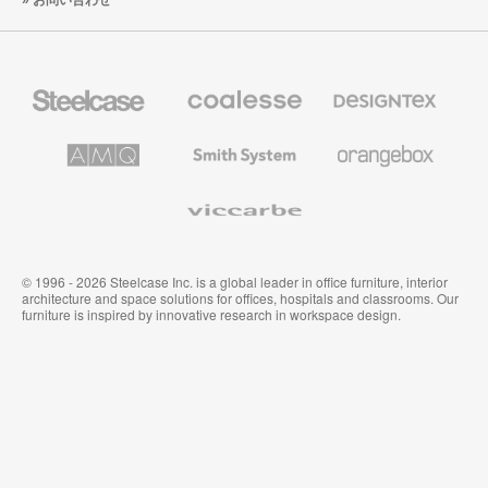
お問い合わせ
Steelcase
Coalesse
Designtex
の
の
プ
テ
レ
キ
AMQ
Smith
Orangebox
ミ
ス
Solutions
System
ア
タ
ム
イ
Viccarbe
オ
ル
フ
&
ィ
ウ
ス
ォ
家
ー
© 1996 - 2026 Steelcase Inc. is a global leader in office furniture, interior
具
ル
architecture and space solutions for offices, hospitals and classrooms. Our
カ
furniture is inspired by innovative research in workspace design.
バ
リ
ン
グ