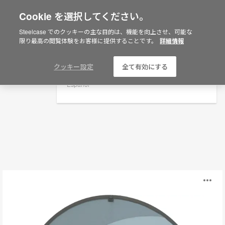
Cookie を選択してください。
×
Are you in United States?
Steelcase でのクッキーの主な目的は、機能を向上させ、可能な
卓上パーテション
限り最高の閲覧体験をお客様に提供することです。
詳細情報
Would you like to see Products we sell in
your region?
Filters
Americas
クッキー設定
全て有効にする
English
Español
Boundary
O
Tent
i