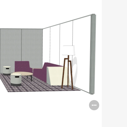
Open
image
tooltip