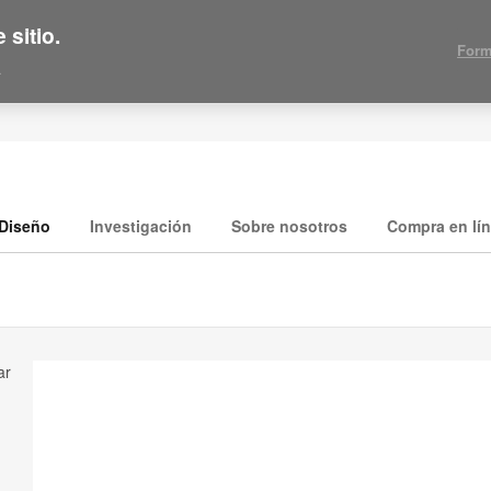
 sitio.
Form
.
Diseño
Investigación
Sobre nosotros
Compra en lí
ar