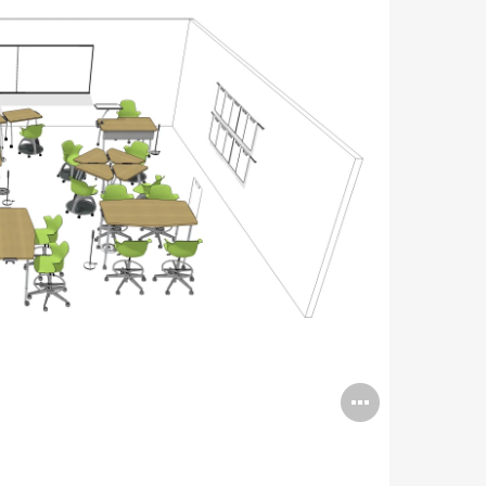
Open
image
tooltip