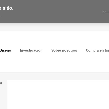
 sitio.
Form
.
Diseño
Investigación
Sobre nosotros
Compra en lí
ar