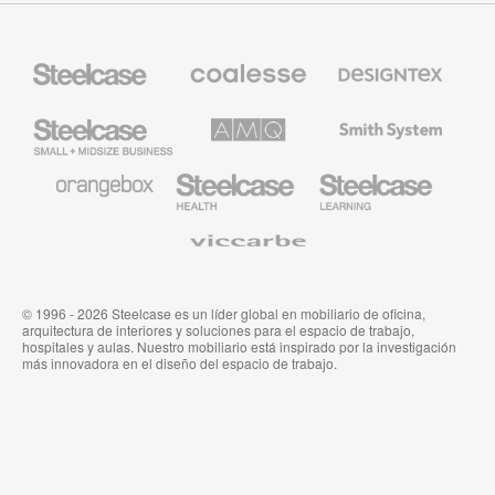
Mobiliario
Mobiliario
Textiles
Steelcase
Premium
de
de
Designtex
Coalesse
Steelcase
AMQ
Mobiliario
Small
Solutions
de
Business
Smith
System
Mobiliario
Mobiliario
Mobiliario
de
para
para
Orangebox
Industria
Educación
Médica
de
Viccarbe
de
Steelcase
Steelcase
© 1996 - 2026 Steelcase es un líder global en mobiliario de oficina,
arquitectura de interiores y soluciones para el espacio de trabajo,
hospitales y aulas. Nuestro mobiliario está inspirado por la investigación
más innovadora en el diseño del espacio de trabajo.