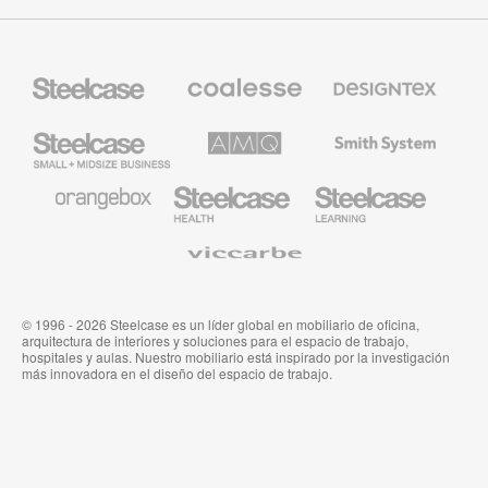
Mobiliario
Mobiliario
Textiles
Steelcase
Premium
de
de
Designtex
Coalesse
Steelcase
AMQ
Mobiliario
Small
Solutions
de
Business
Smith
System
Mobiliario
Mobiliario
Mobiliario
de
para
para
Orangebox
Industria
Educación
Médica
de
Viccarbe
de
Steelcase
Steelcase
© 1996 - 2026 Steelcase es un líder global en mobiliario de oficina,
arquitectura de interiores y soluciones para el espacio de trabajo,
hospitales y aulas. Nuestro mobiliario está inspirado por la investigación
más innovadora en el diseño del espacio de trabajo.