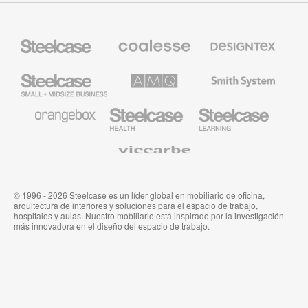
Mobiliario
Mobiliario
Textiles
Steelcase
Premium
de
de
Designtex
Coalesse
Steelcase
AMQ
Mobiliario
Small
Solutions
de
Business
Smith
System
Mobiliario
Mobiliario
Mobiliario
de
para
para
Orangebox
Industria
Educación
Médica
de
Viccarbe
de
Steelcase
Steelcase
© 1996 - 2026 Steelcase es un líder global en mobiliario de oficina,
arquitectura de interiores y soluciones para el espacio de trabajo,
hospitales y aulas. Nuestro mobiliario está inspirado por la investigación
más innovadora en el diseño del espacio de trabajo.