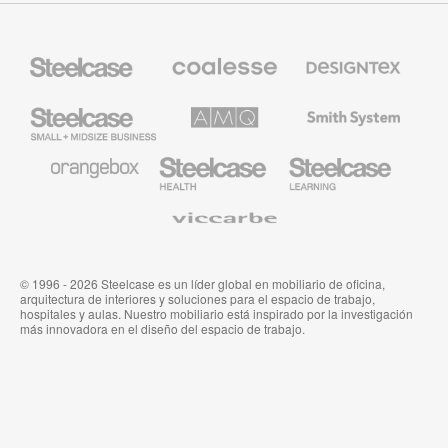
Mobiliario
Mobiliario
Textiles
Steelcase
Premium
de
de
Designtex
Coalesse
Steelcase
AMQ
Mobiliario
Small
Solutions
de
Business
Smith
System
Mobiliario
Mobiliario
Mobiliario
de
para
para
Orangebox
Industria
Educación
Médica
de
Viccarbe
de
Steelcase
Steelcase
© 1996 - 2026 Steelcase es un líder global en mobiliario de oficina,
arquitectura de interiores y soluciones para el espacio de trabajo,
hospitales y aulas. Nuestro mobiliario está inspirado por la investigación
más innovadora en el diseño del espacio de trabajo.