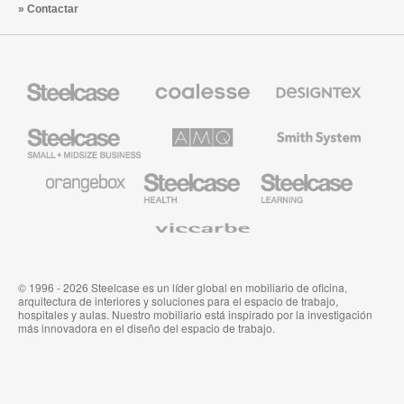
Contactar
Mobiliario
Mobiliario
Textiles
Steelcase
Premium
de
de
Designtex
Coalesse
Steelcase
AMQ
Mobiliario
Small
Solutions
de
Business
Smith
System
Mobiliario
Mobiliario
Mobiliario
de
para
para
Orangebox
Industria
Educación
Médica
de
Viccarbe
de
Steelcase
Steelcase
© 1996 - 2026 Steelcase es un líder global en mobiliario de oficina,
arquitectura de interiores y soluciones para el espacio de trabajo,
hospitales y aulas. Nuestro mobiliario está inspirado por la investigación
más innovadora en el diseño del espacio de trabajo.