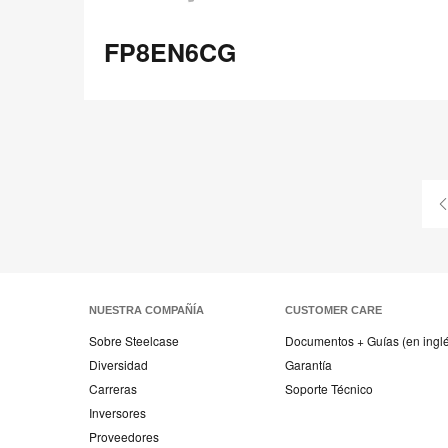
FP8EN6CG
FP8EN6CG
Compartir
Compartir
Compartir
Compartir
Compartir
Guardar
en
en
en
en
Facebook
Twitter
Pinterest
Linked-
in
NUESTRA COMPAÑÍA
CUSTOMER CARE
Sobre Steelcase
Documentos + Guías (en ingl
Diversidad
Garantía
Carreras
Soporte Técnico
Inversores
Proveedores