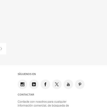
Compartir
Compartir
Compartir
Compartir
Compartir
Guardar
en
en
en
en
Facebook
Twitter
Pinterest
Linked-
in
Última
te
página
SÍGUENOS EN
CONTACTAR
Contacte con nosotros para cualquier
información comercial, de búsqueda de