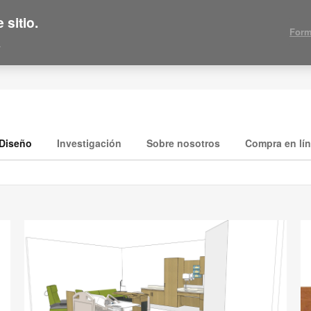
 sitio.
Form
.
Diseño
Investigación
Sobre nosotros
Compra en lí