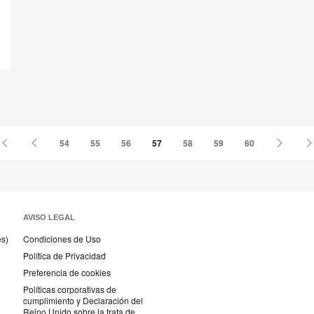
Primer
Página
Página
54
55
56
57
58
59
60
página
anterior
siguien
AVISO LEGAL
és)
Condiciones de Uso
Política de Privacidad
Preferencia de cookies
Políticas corporativas de
cumplimiento y Declaración del
Reino Unido sobre la trata de