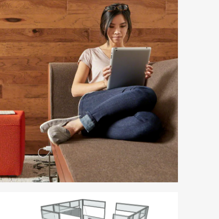
letín
formativo
teelcase