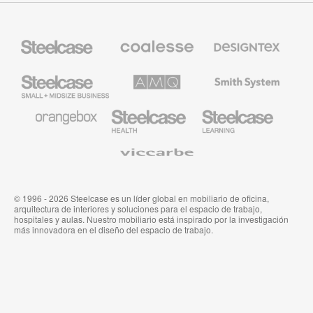
Mobiliario
Mobiliario
Textiles
Steelcase
Premium
de
de
Designtex
Coalesse
Steelcase
AMQ
Mobiliario
Small
Solutions
de
Business
Smith
System
Mobiliario
Mobiliario
Mobiliario
de
para
para
Orangebox
Industria
Educación
Médica
de
Viccarbe
de
Steelcase
Steelcase
© 1996 - 2026 Steelcase es un líder global en mobiliario de oficina,
arquitectura de interiores y soluciones para el espacio de trabajo,
hospitales y aulas. Nuestro mobiliario está inspirado por la investigación
más innovadora en el diseño del espacio de trabajo.