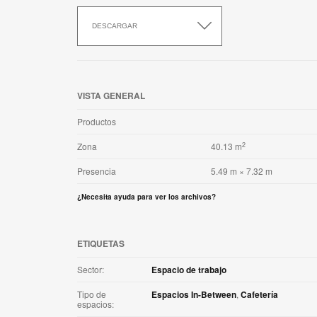
Descargar
esta
DESCARGAR
aplicación
VISTA GENERAL
Productos
2
Zona
40.13 m
Presencia
5.49 m × 7.32 m
¿Necesita ayuda para ver los archivos?
ETIQUETAS
Sector:
Espacio de trabajo
Tipo de
Espacios In-Between
,
Cafetería
espacios: