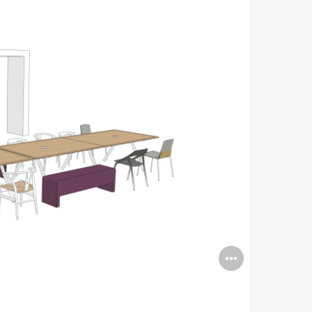
Open
image
tooltip