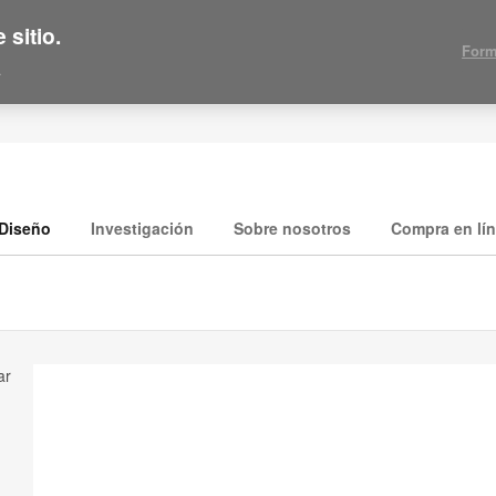
 sitio.
Form
.
Diseño
Investigación
Sobre nosotros
Compra en lí
ar