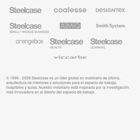
Mobiliario
Mobiliario
Textiles
Steelcase
Premium
de
de
Designtex
Coalesse
Steelcase
AMQ
Mobiliario
Small
Solutions
de
Business
Smith
System
Mobiliario
Mobiliario
Mobiliario
de
para
para
Orangebox
Industria
Educación
Médica
de
Viccarbe
de
Steelcase
Steelcase
© 1996 - 2026 Steelcase es un líder global en mobiliario de oficina,
arquitectura de interiores y soluciones para el espacio de trabajo,
hospitales y aulas. Nuestro mobiliario está inspirado por la investigación
más innovadora en el diseño del espacio de trabajo.