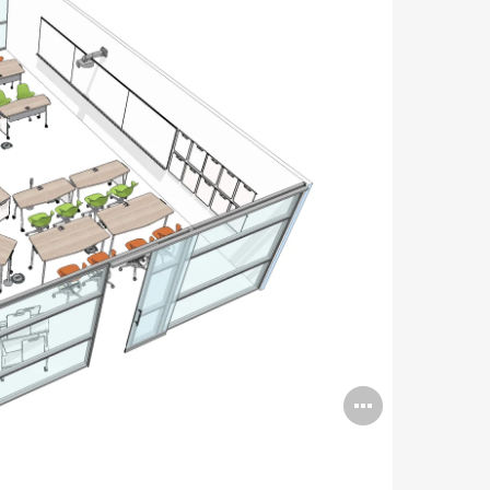
Open
image
tooltip