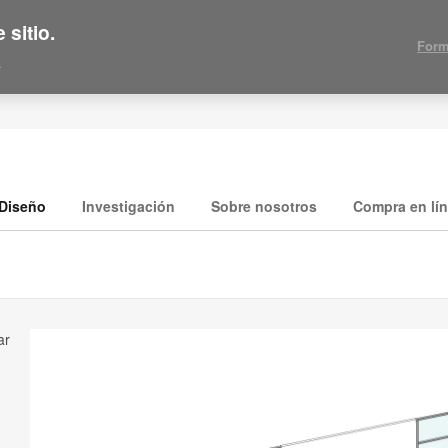
 sitio.
Form
.
Diseño
Investigación
Sobre nosotros
Compra en lí
ar