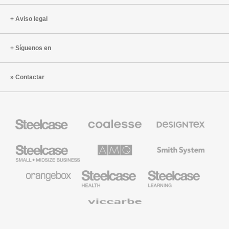
Aviso legal
Síguenos en
Contactar
Mobiliario
Mobiliario
Textiles
Steelcase
Premium
de
de
Designtex
Coalesse
Steelcase
AMQ
Mobiliario
Small
Solutions
de
Business
Smith
System
Mobiliario
Mobiliario
Mobiliario
de
para
para
Orangebox
Industria
Educación
Médica
de
Viccarbe
de
Steelcase
Steelcase