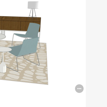
Open
image
tooltip