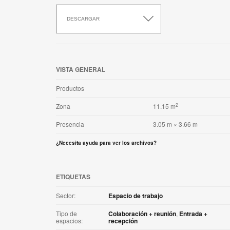
Descargar
esta
DESCARGAR
aplicación
VISTA GENERAL
Productos
2
Zona
11.15 m
Presencia
3.05 m × 3.66 m
¿Necesita ayuda para ver los archivos?
ETIQUETAS
Sector:
Espacio de trabajo
Tipo de
Colaboración + reunión
,
Entrada +
espacios:
recepción