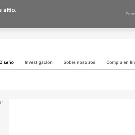
 sitio.
Form
.
Diseño
Investigación
Sobre nosotros
Compra en lí
ar