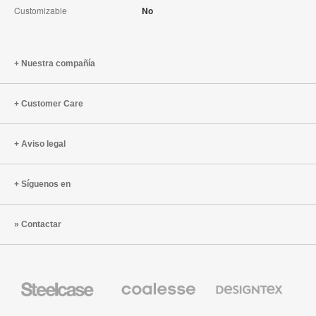
Customizable
No
Nuestra compañía
Customer Care
Aviso legal
Síguenos en
Contactar
Mobiliario
Mobiliario
Textiles
Steelcase
Premium
de
de
Designtex
Coalesse
Steelcase
AMQ
Mobiliario