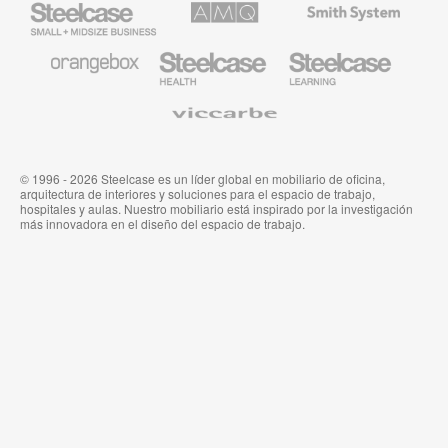
Small
Solutions
de
Business
Smith
System
Mobiliario
Mobiliario
Mobiliario
de
para
para
Orangebox
Industria
Educación
Médica
de
Viccarbe
de
Steelcase
Steelcase
© 1996 - 2026 Steelcase es un líder global en mobiliario de oficina,
arquitectura de interiores y soluciones para el espacio de trabajo,
hospitales y aulas. Nuestro mobiliario está inspirado por la investigación
más innovadora en el diseño del espacio de trabajo.