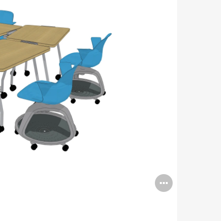
Open
image
tooltip