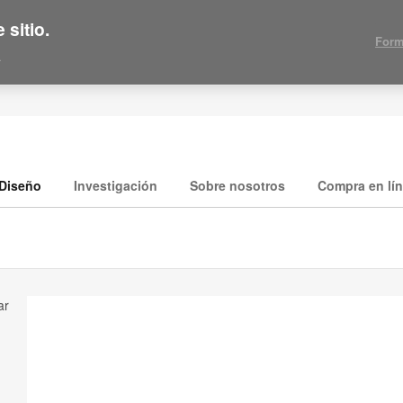
 sitio.
Form
.
Diseño
Investigación
Sobre nosotros
Compra en lí
ar