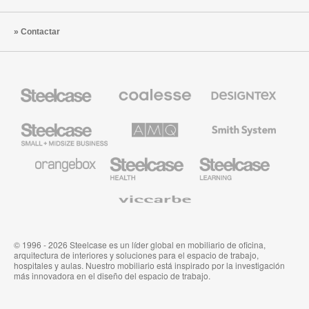
Contactar
Mobiliario
Mobiliario
Textiles
Steelcase
Premium
de
de
Designtex
Coalesse
Steelcase
AMQ
Mobiliario
Small
Solutions
de
Business
Smith
System
Mobiliario
Mobiliario
Mobiliario
de
para
para
Orangebox
Industria
Educación
Médica
de
Viccarbe
de
Steelcase
Steelcase
© 1996 - 2026 Steelcase es un líder global en mobiliario de oficina,
arquitectura de interiores y soluciones para el espacio de trabajo,
hospitales y aulas. Nuestro mobiliario está inspirado por la investigación
más innovadora en el diseño del espacio de trabajo.