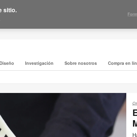
 sitio.
Form
.
Diseño
Investigación
Sobre nosotros
Compra en lí
Cr
E
H