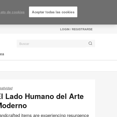
ato de cookies
Aceptar todas las cookies
LOGIN / REGISTRARSE
nea
eatividad
l Lado Humano del Arte
Moderno
andcrafted items are experiencing resurgence