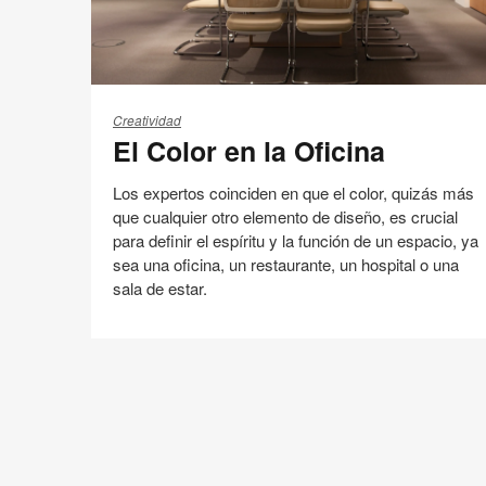
El
Color
Creatividad
El Color en la Oficina
en
la
Los expertos coinciden en que el color, quizás más
Oficina
que cualquier otro elemento de diseño, es crucial
para definir el espíritu y la función de un espacio, ya
sea una oficina, un restaurante, un hospital o una
sala de estar.
Espacio de Trabajo
Compartir
Compartir
Compartir
Compartir
Email
Imprimir
en
en
en
en
esta
Facebook
Twitter
Pinterest
Linked-
página
in