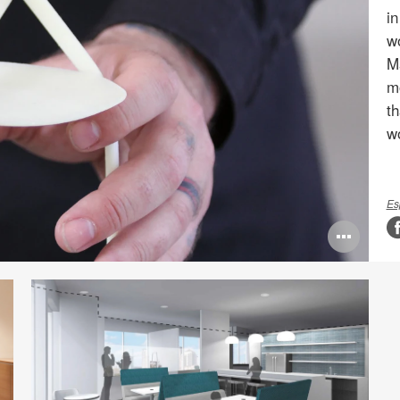
in
wo
M
m
th
w
Es
Ope
ima
tool