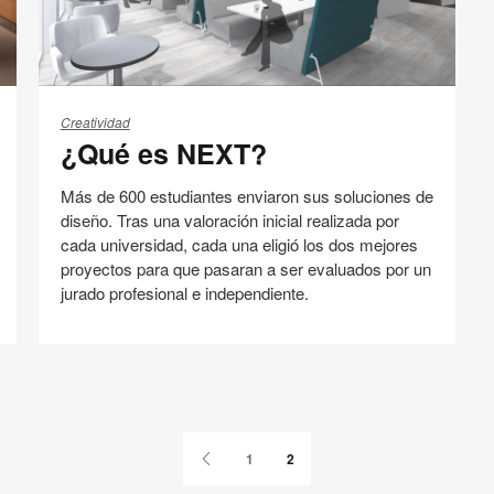
¿Qué
es
Creatividad
¿Qué es NEXT?
NEXT?
Más de 600 estudiantes enviaron sus soluciones de
diseño. Tras una valoración inicial realizada por
cada universidad, cada una eligió los dos mejores
proyectos para que pasaran a ser evaluados por un
jurado profesional e independiente.
Innovación
Compartir
Compartir
Compartir
Compartir
Email
Imprimir
en
en
en
en
esta
Facebook
Twitter
Pinterest
Linked-
página
Página
1
2
in
anterior