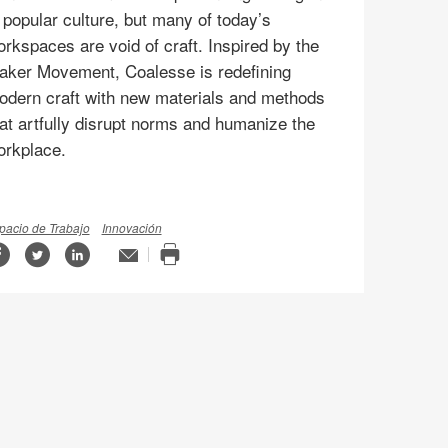
 popular culture, but many of today’s
rkspaces are void of craft. Inspired by the
aker Movement, Coalesse is redefining
odern craft with new materials and methods
at artfully disrupt norms and humanize the
orkplace.
pacio de Trabajo
Innovación
Compartir
Compartir
Compartir
Email
n
Imprimir
en
en
en
ge
esta
Facebook
Twitter
Linked-
página
tip
in