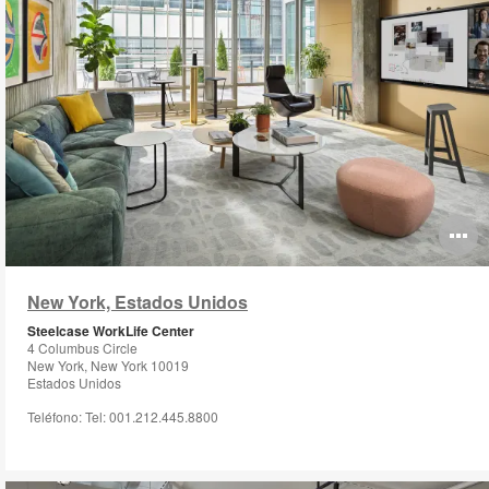
O
i
New York, Estados Unidos
to
Steelcase WorkLife Center
4 Columbus Circle
New York, New York 10019
Estados Unidos
Teléfono: Tel: 001.212.445.8800