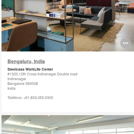
O
i
Bengaluru, India
to
Steelcase WorkLife Center
#1320,12th Cross Indiranagar Double road
Indiranagar
Bangalore 560038
India
Teléfono: +91.803.055.0300