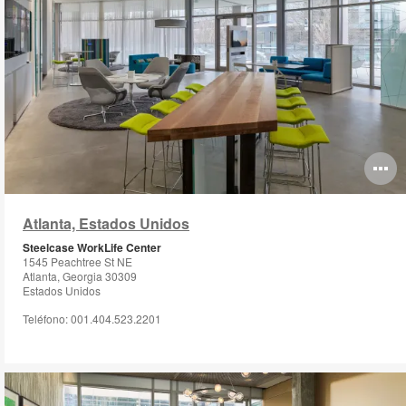
O
i
Atlanta, Estados Unidos
to
Steelcase WorkLife Center
1545 Peachtree St NE
Atlanta, Georgia 30309
Estados Unidos
Teléfono: 001.404.523.2201