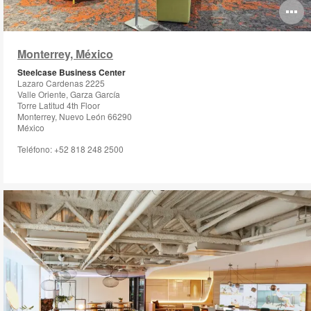
O
i
Monterrey, México
to
Steelcase Business Center
Lazaro Cardenas 2225
Valle Oriente, Garza García
Torre Latitud 4th Floor
Monterrey, Nuevo León 66290
México
Teléfono: +52 818 248 2500