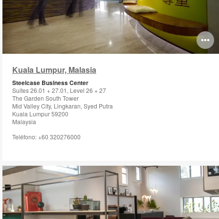
O
i
Kuala Lumpur, Malasia
to
Steelcase Business Center
Suites 26.01 + 27.01, Level 26 + 27
The Garden South Tower
Mid Valley City, Lingkaran, Syed Putra
Kuala Lumpur 59200
Malaysia
Teléfono: +60 320276000