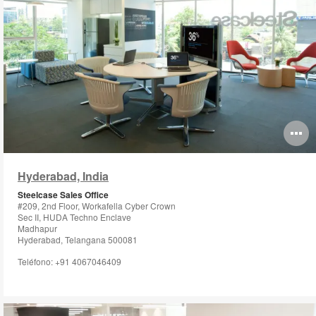
O
i
Hyderabad, India
to
Steelcase Sales Office
#209, 2nd Floor, Workafella Cyber Crown
Sec II, HUDA Techno Enclave
Madhapur
Hyderabad, Telangana 500081
Teléfono: +91 4067046409