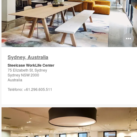
O
i
Sydney, Australia
to
Steelcase WorkLife Center
75 Elizabeth St, Sydney
Sydney NSW 2000
Australia
Teléfono: +61.296.605.511