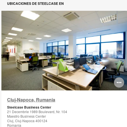
UBICACIONES DE STEELCASE EN
O
i
Cluj-Napoca, Rumania
to
Steelcase Business Center
21 Decembrie 1989 Boulevard, Nr. 104
Maestro Business Center
Cluj, Cluj-Napoca 400124
Romania