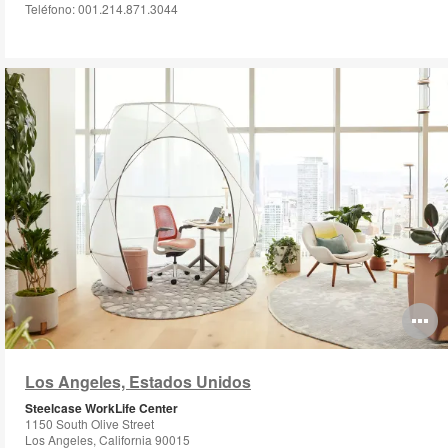
Teléfono: 001.214.871.3044
O
i
Los Angeles, Estados Unidos
to
Steelcase WorkLife Center
1150 South Olive Street
Los Angeles, California 90015