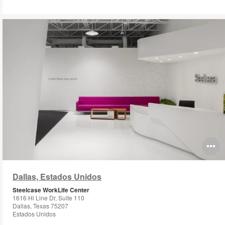
O
i
Dallas, Estados Unidos
to
Steelcase WorkLife Center
1616 Hi Line Dr, Suite 110
Dallas, Texas 75207
Estados Unidos