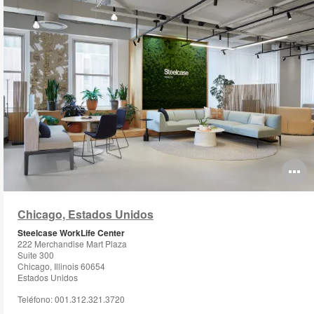
O
i
Chicago, Estados Unidos
to
Steelcase WorkLife Center
222 Merchandise Mart Plaza
Suite 300
Chicago, Illinois 60654
Estados Unidos
Teléfono: 001.312.321.3720