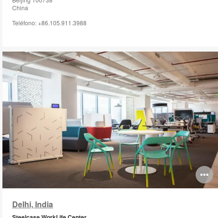
China
Teléfono: +86.105.911.3988
O
i
Delhi, India
to
Steelcase WorkLife Center