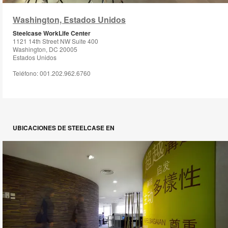
i
Washington, Estados Unidos
to
Steelcase WorkLife Center
1121 14th Street NW Suite 400
Washington, DC 20005
Estados Unidos
Teléfono: 001.202.962.6760
UBICACIONES DE STEELCASE EN