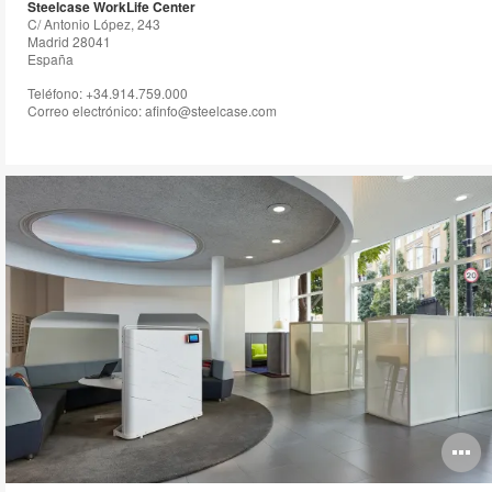
Steelcase WorkLife Center
C/ Antonio López, 243
Madrid 28041
España
Teléfono: +34.914.759.000
Correo electrónico: afinfo@steelcase.com
O
i