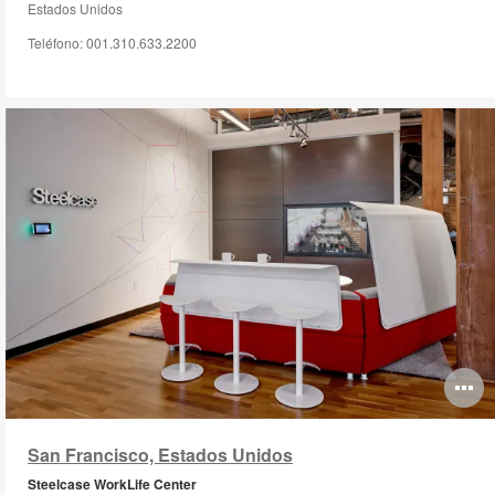
Estados Unidos
Teléfono: 001.310.633.2200
O
i
San Francisco, Estados Unidos
to
Steelcase WorkLife Center