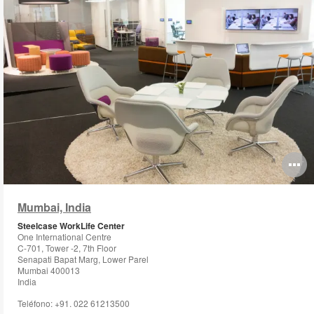
O
i
Mumbai, India
to
Steelcase WorkLife Center
One International Centre
C-701, Tower -2, 7th Floor
Senapati Bapat Marg, Lower Parel
Mumbai 400013
India
Teléfono: +91. 022 61213500