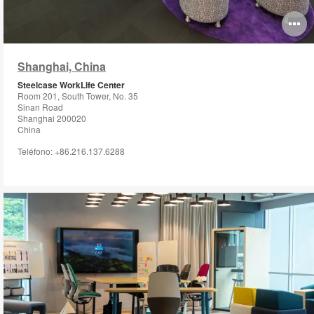
O
i
Shanghai, China
to
Steelcase WorkLife Center
Room 201, South Tower, No. 35
Sinan Road
Shanghai 200020
China
Teléfono: +86.216.137.6288