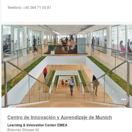
Teléfono: +40 364 71 03 81
O
i
Centro de Innovación y Aprendizaje de Munich
to
Learning & Innovation Center EMEA
Brienner Strasse 42