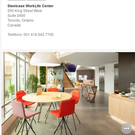
to
Steelcase WorkLife Center
200 King Street West
Suite 2400
Toronto, Ontario
Canadá
Teléfono: 001.416.542.7700
O