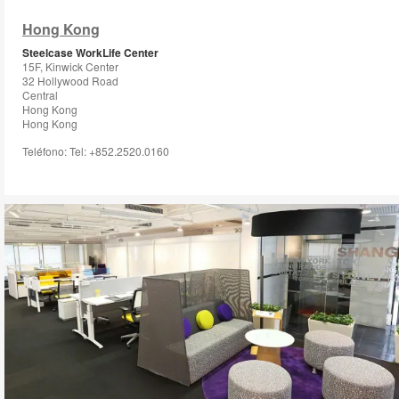
i
Hong Kong
to
Steelcase WorkLife Center
15F, Kinwick Center
32 Hollywood Road
Central
Hong Kong
Hong Kong
Teléfono: Tel: +852.2520.0160