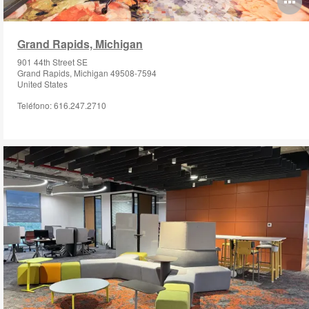
O
i
Grand Rapids, Michigan
to
901 44th Street SE
Grand Rapids, Michigan 49508-7594
United States
Teléfono: 616.247.2710