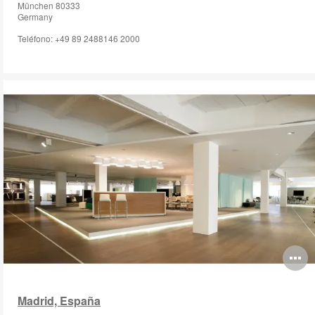
München 80333
Germany
Teléfono: +49 89 2488146 2000
O
i
Madrid, España
to