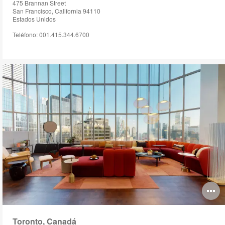
475 Brannan Street
San Francisco, California 94110
Estados Unidos
Teléfono: 001.415.344.6700
O
i
Toronto, Canadá