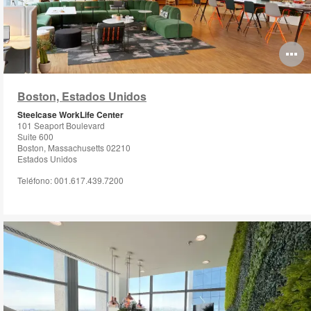
O
i
Boston, Estados Unidos
to
Steelcase WorkLife Center
101 Seaport Boulevard
Suite 600
Boston, Massachusetts 02210
Estados Unidos
Teléfono: 001.617.439.7200