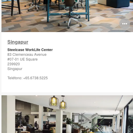
O
i
Singapur
to
Steelcase WorkLife Center
83 Clemenceau Avenue
#07-01 UE Square
239920
Singapur
Teléfono: +65.6738.5225