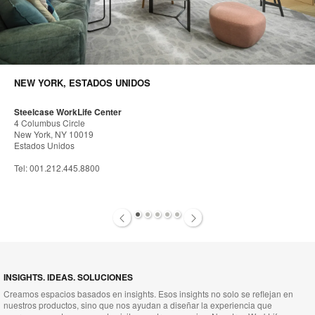
SINGAPUR
Steelcase WorkLife Singapore
83 Clemenceau Avenue
#07-01 UE Square
Singapur 239920
Tel: +65 6738 5225
1
2
3
4
5
INSIGHTS. IDEAS. SOLUCIONES
Creamos espacios basados en insights. Esos insights no solo se reflejan en
nuestros productos, sino que nos ayudan a diseñar la experiencia que