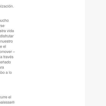
nización.
 mucho
rse
stra vida
disfrutar
 nuestro
e el
romover –
 a través
iseñado
ara
abo a lo
urre el
Coalesse®