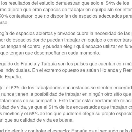
los resultados del estudio demuestran que solo el 54% de los
res dijeron que eran capaces de trabajar en equipo sin ser int
 50% contestaron que no disponían de espacios adecuados par
rse.
ogía de espacios abiertos y privados cubre la necesidad de las
er de espacios donde puedan trabajar en equipo o concentrar
ios tengan el control y puedan elegir qué espacio utilizar en fun
d que tengan que desempeñar en cada momento.
guido de Francia y Turquía son los países que cuentan con má
 individuales. En el extremo opuesto se sitúan Holanda y Rei
de España.
jo: el 62% de los trabajadores encuestados se sienten encerra
y nunca tienen la posibilidad de trabajar en ningún otro sitio qu
stalaciones de su compañía. Este factor está directamente rela
lidad de vida, ya que el 51% de los encuestados que trabajan c
 móviles y el 58% de los que pudieron elegir su propio espaci
n que su calidad de vida es buena.
ad de elegir y controlar el espacio: España es el segundo país