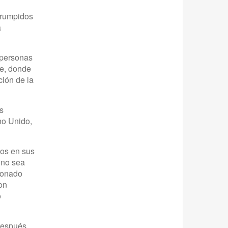
errumpidos
a
 personas
se, donde
ción de la
s
no Unido,
dos en sus
e no sea
cionado
on
o
 después