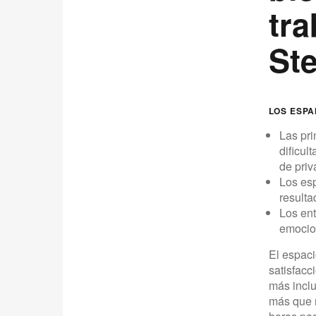
tra
St
LOS ESPA
Las pri
dificul
de priv
Los esp
resulta
Los ent
emocion
El espaci
satisfacc
más inclu
más que n