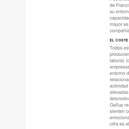
de Franci
su entorn
capacidad
mayor es 
compañía,
EL COSTE
Todos est
producie
laboral, 
empresas.
entorno d
relacion
actividad
elevadas
desmotiva
Gallup re
sienten c
emocional
cifra es 