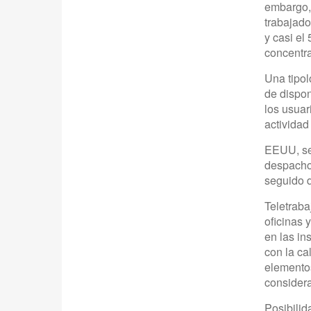
embargo, 
trabajado
y casi el
concentra
Una tipol
de dispon
los usuar
activida
EEUU, se
despachos
seguido 
Teletraba
oficinas 
en las in
con la ca
elementos
considera
Posibilid