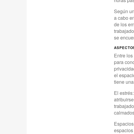
horas pas
Según una
a cabo en
de los em
trabajado
se encue
ASPECTOS
Entre los 
para conc
privacida
el espaci
tiene una
El estrés
atribuirs
trabajado
calmados
Espacios 
espacios 