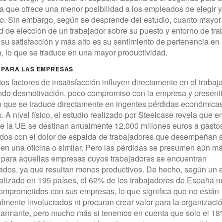
a que ofrece una menor posibilidad a los empleados de elegir y
o. Sin embargo, según se desprende del estudio, cuanto mayor 
 de elección de un trabajador sobre su puesto y entorno de tra
su satisfacción y más alto es su sentimiento de pertenencia en 
 lo que se traduce en una mayor productividad.
 PARA LAS EMPRESAS
os factores de insatisfacción influyen directamente en el trabaj
ndo desmotivación, poco compromiso con la empresa y present
lo que se traduce directamente en ingentes pérdidas económicas
 A nivel físico, el estudio realizado por Steelcase revela que en
e la UE se destinan anualmente 12.000 millones euros a gasto
ados con el dolor de espalda de trabajadores que desempeñan 
 en una oficina o similar. Pero las pérdidas se presumen aún m
 para aquellas empresas cuyos trabajadores se encuentran
dos, ya que resultan menos productivos. De hecho, según un 
alizado en 195 países, el 62% de los trabajadores de España n
omprometidos con sus empresas, lo que significa que no están
mente involucrados ni procuran crear valor para la organizació
alarmante, pero mucho más si tenemos en cuenta que solo el 1