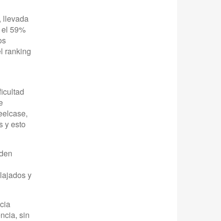
 llevada
o el 59%
os
l ranking
ficultad
e
eelcase,
s y esto
eden
elajados y
cia
ncia, sin