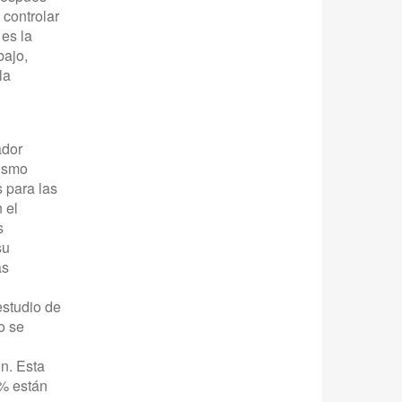
 controlar
es la
bajo,
la
ador
ismo
 para las
 el
s
su
ás
estudio de
o se
n. Esta
8% están