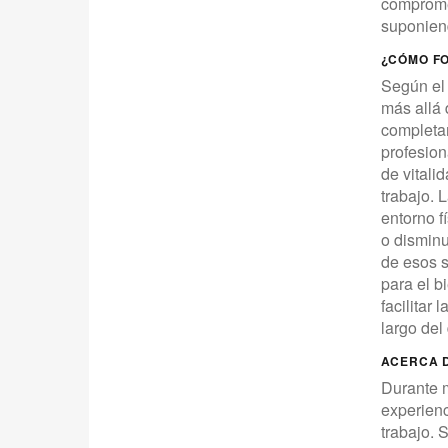
comprome
suponiend
¿CÓMO FO
Según el 
más allá 
completam
profesion
de vitali
trabajo. 
entorno f
o disminu
de esos s
para el b
facilitar 
largo del 
ACERCA 
Durante 
experienc
trabajo. 