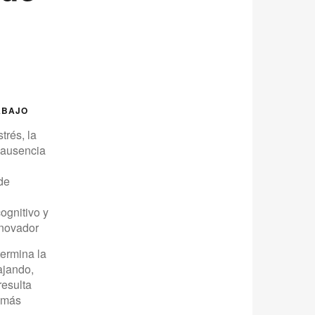
ABAJO
trés, la
a ausencia
de
ognitivo y
nnovador
termina la
ajando,
resulta
e más