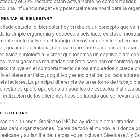
tidos y el 20% restante están activamente no comprometidos,
o una influencia negativa y potencialmente hostil para la orga
MENTAR EL BIENESTAR?
citado estudio, el bienestar hoy en día es un concepto que va
de la simple ergonomía y obedece a seis factores clave: mostra
ente participativo en el trabajo, demostrar autenticidad en nue
al, gozar de optimismo, sentirse conectado con otras personas, 
dad física e intelectual y creer que tenemos un objetivo claro con
Las investigaciones realizadas por Steelcase han encontrado qu
ísico influye en el comportamiento de los empleados y puede p
ir- el bienestar físico, cognitivo y emocional de los trabajadores
eis factores. La principal diferencia de un entorno de trabajo d
ienestar es que proporciona un abanico de espacios distintos p
la realización de los diferentes tipos de trabajo que se llevan a c
día.
DE STEELCASE
más de 100 años, Steelcase INC ha ayudado a crear grandes
ias para organizaciones líderes de todo el mundo, allí donde oc
Steelcase y su familia de marcas –que incluyen Steelcase® y 