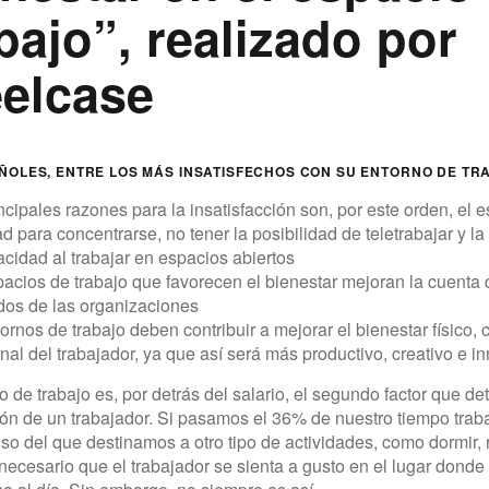
bajo”, realizado por
eelcase
ÑOLES, ENTRE LOS MÁS INSATISFECHOS CON SU ENTORNO DE TR
ncipales razones para la insatisfacción son, por este orden, el es
tad para concentrarse, no tener la posibilidad de teletrabajar y l
acidad al trabajar en espacios abiertos
acios de trabajo que favorecen el bienestar mejoran la cuenta 
dos de las organizaciones
ornos de trabajo deben contribuir a mejorar el bienestar físico, c
al del trabajador, ya que así será más productivo, creativo e i
o de trabajo es, por detrás del salario, el segundo factor que de
ión de un trabajador. Si pasamos el 36% de nuestro tiempo trab
so del que destinamos a otro tipo de actividades, como dormir, 
ecesario que el trabajador se sienta a gusto en el lugar dond