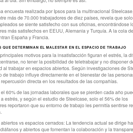
a al día. Sin embargo, no siempre es así.
 encuesta realizada por Ipsos para la multinacional Steelcase,
tre más de 70.000 trabajadores de diez países, revela que sol
pleados se siente satisfecho con sus oficinas, encontrándose l
res más satisfechos en EEUU, Alemania y Turquía. A la cola de
ntran España y Francia.
 QUE DETERMINAN EL MALESTAR EN EL ESPACIO DE TRABAJO
principales motivos para la insatisfacción figuran el estrés, la di
entrarse, no tener la posibilidad de teletrabajar y no disponer d
d al trabajar en espacios abiertos. Según investigaciones de St
o de trabajo influye directamente en el bienestar de las persona
 repercusión directa en los resultados de las compañías.
: el 60% de las jornadas laborales que se pierden cada año pu
e a estrés, y según el estudio de Steelcase, solo el 56% de los
res reportaron que su entorno de trabajo les permitía sentirse r
.
abiertos vs espacios cerrados: La tendencia actual se dirige ha
diáfanos y abiertos que fomentan la colaboración y la transpare