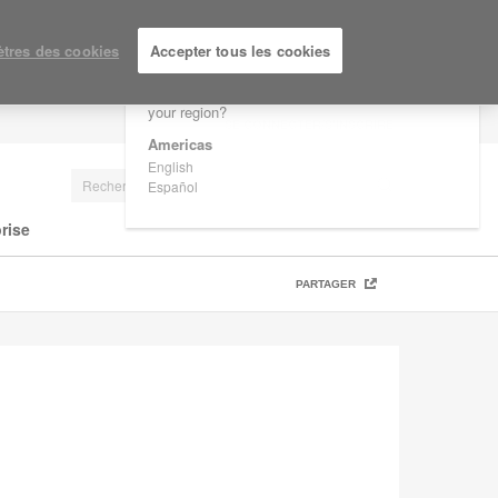
×
Are you in United States?
tres des cookies
Accepter tous les cookies
Would you like to see Products we sell in
your region?
SE CONNECTER/S'INSCRIRE
Americas
English
Español
rise
PARTAGER