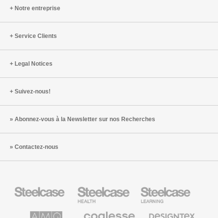
Notre entreprise
Service Clients
Legal Notices
Suivez-nous!
Abonnez-vous à la Newsletter sur nos Recherches
Contactez-nous
Steelcase
Steelcase
Steelcase
Health
Mobilier
pour
le
AMQ
Coalesse
Designtex
secteur
Solutions
Mobilier
Textiles