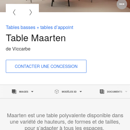
O
l'
b
Tables basses + tables d’appoint
d
Table Maarten
l
de Viccarbe
CONTACTER UNE CONCESSION
IMAGES
MODÈLES 3D
DOCUMENTS
Maarten est une table polyvalente disponible dans
une variété de hauteurs, de formes et de tailles,
pour s’adapter à tous les espaces.