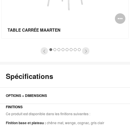
uvrir
O
info-
l'
TABLE CARRÉE MAARTEN
lle
bu
de
1
2
3
4
5
6
7
8
image
l'
Spécifications
OPTIONS + DIMENSIONS
FINITIONS
Ce produit est disponible dans les finitions suivantes :
Finition base et plateau :
chêne mat, wenge, cognac, gris clair