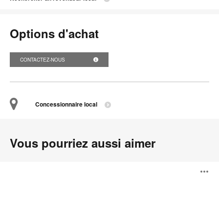
Options d'achat
CONTACTEZ-NOUS
Concessionnaire local
Vous pourriez aussi aimer
Trino
O
l'