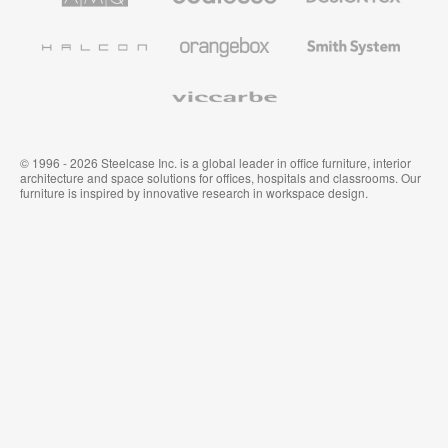
de
de
et
l’Education
Bureau
Revêtements
Halcon
Orangebox
Smith
Premium
Muraux
System
Viccarbe
© 1996 - 2026 Steelcase Inc. is a global leader in office furniture, interior
architecture and space solutions for offices, hospitals and classrooms. Our
furniture is inspired by innovative research in workspace design.