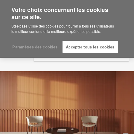
Votre choix concernant les cookies
×
Are you in United States?
sur ce site.
Would you like to see Products we sell in
Steelcase utilise des cookies pour fournir à tous ses utilisateurs
your region?
le meilleur contenu et la meilleure expérience possible.
Americas
English
Paramètres des cookies
Accepter tous les cookies
Español