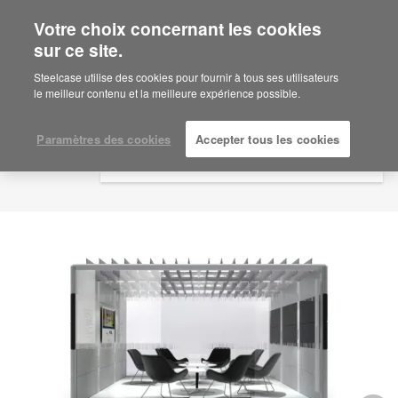
Votre choix concernant les cookies
×
Are you in United States?
sur ce site.
Would you like to see Products we sell in
Steelcase utilise des cookies pour fournir à tous ses utilisateurs
your region?
le meilleur contenu et la meilleure expérience possible.
Americas
English
Paramètres des cookies
Accepter tous les cookies
Español