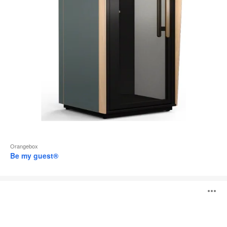
l
Orangebox
Be my guest®
Campers
O
&
Dens
l'