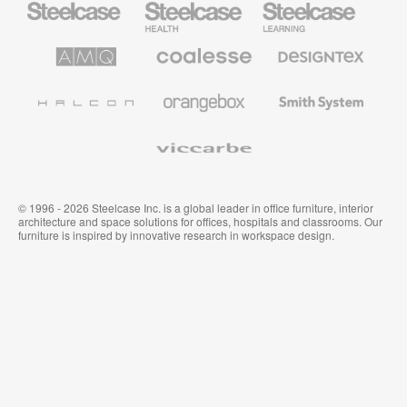
Health
Mobilier
pour
le
AMQ
Coalesse
Designtex
secteur
Solutions
Mobilier
Textiles
de
de
et
l’Education
Bureau
Revêtements
Halcon
Orangebox
Smith
Premium
Muraux
System
Viccarbe
© 1996 - 2026 Steelcase Inc. is a global leader in office furniture, interior
architecture and space solutions for offices, hospitals and classrooms. Our
furniture is inspired by innovative research in workspace design.