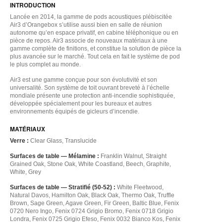
INTRODUCTION
Lancée en 2014, la gamme de pods acoustiques plébiscitée
Air3 d’Orangebox s’utilise aussi bien en salle de réunion
autonome qu’en espace privatif, en cabine téléphonique ou en
pièce de repos. Air3 associe de nouveaux matériaux à une
gamme complète de finitions, et constitue la solution de pièce la
plus avancée sur le marché. Tout cela en fait le système de pod
le plus complet au monde.
Air3 est une gamme conçue pour son évolutivité et son
universalité. Son système de toit ouvrant breveté à l’échelle
mondiale présente une protection anti-incendie sophistiquée,
développée spécialement pour les bureaux et autres
environnements équipés de gicleurs d’incendie.
MATÉRIAUX
Verre :
Clear Glass, Translucide
Surfaces de table — Mélamine :
Franklin Walnut, Straight
Grained Oak, Stone Oak, White Coastland, Beech, Graphite,
White, Grey
Surfaces de table — Stratifié (50-52) :
White Fleetwood,
Natural Davos, Hamilton Oak, Black Oak, Thermo Oak, Truffle
Brown, Sage Green, Agave Green, Fir Green, Baltic Blue, Fenix
0720 Nero Ingo, Fenix 0724 Grigio Bromo, Fenix 0718 Grigio
Londra, Fenix 0725 Grigio Efeso, Fenix 0032 Bianco Kos, Fenix