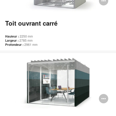
Ou
l'i
bul
Toit ouvrant carré
de
l'i
Hauteur :
2250 mm
Largeur
:
2785 mm
Profondeur :
2961 mm
Ou
l'i