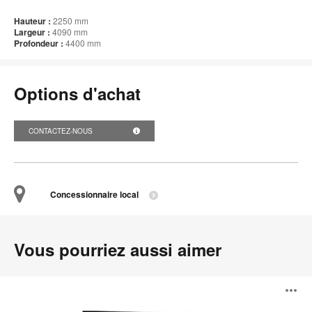
l'i
Hauteur :
2250 mm
Largeur :
4090 mm
Profondeur :
4400 mm
Options d'achat
CONTACTEZ-NOUS
Concessionnaire local
Vous pourriez aussi aimer
On
O
the
QT