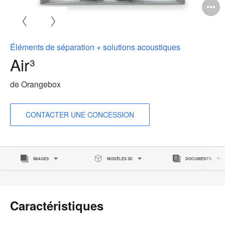
O
l'
b
Éléments de séparation + solutions acoustiques
d
Air³
l
de Orangebox
CONTACTER UNE CONCESSION
IMAGES
MODÈLES 3D
DOCUMENTS
Caractéristiques