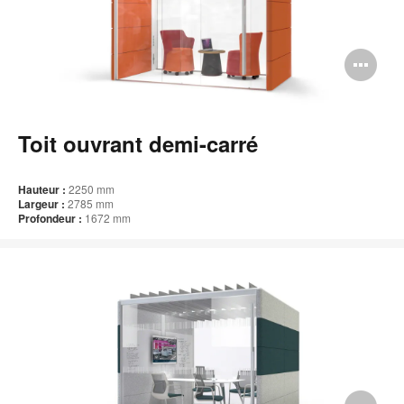
Ou
l'i
bul
Toit ouvrant demi-carré
de
l'i
Hauteur :
2250 mm
Largeur :
2785 mm
Profondeur :
1672 mm