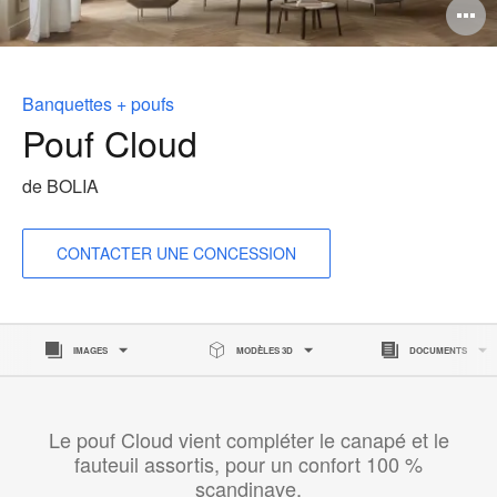
O
l'
b
Banquettes + poufs
d
Pouf Cloud
l
de BOLIA
CONTACTER UNE CONCESSION
IMAGES
MODÈLES 3D
DOCUMENTS
Le pouf Cloud vient compléter le canapé et le
fauteuil assortis, pour un confort 100 %
scandinave.