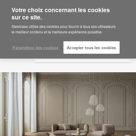
Votre choix concernant les cookies
×
Are you in United States?
sur ce site.
Would you like to see Products we sell in
Steelcase utilise des cookies pour fournir à tous ses utilisateurs
your region?
le meilleur contenu et la meilleure expérience possible.
Americas
English
Paramètres des cookies
Accepter tous les cookies
Español