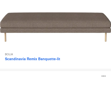
BOLIA
Scandinavia Remix Banquette-lit
Pouf
O
Grab
l'
b