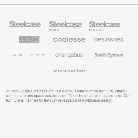
Steelcase
Steelcase
Steelcase
Health
Mobilier
pour
le
AMQ
Coalesse
Designtex
secteur
Solutions
Mobilier
Textiles
de
de
et
l’Education
Bureau
Revêtements
Halcon
Orangebox
Smith
Premium
Muraux
System
Viccarbe
© 1996 - 2026 Steelcase Inc. is a global leader in office furniture, interior
architecture and space solutions for offices, hospitals and classrooms. Our
furniture is inspired by innovative research in workspace design.