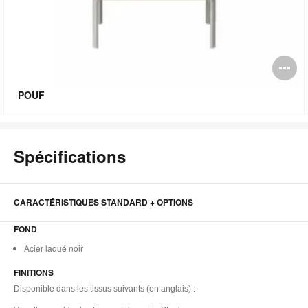
O
l'
POUF
bu
de
Spécifications
l'
CARACTÉRISTIQUES STANDARD + OPTIONS
FOND
Acier laqué noir
FINITIONS
Disponible dans les tissus suivants (en anglais) :