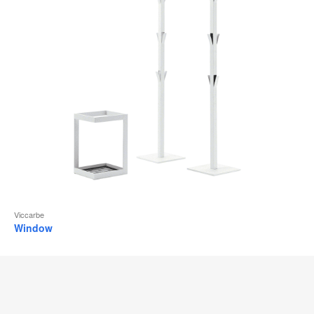
l
Viccarbe
Window