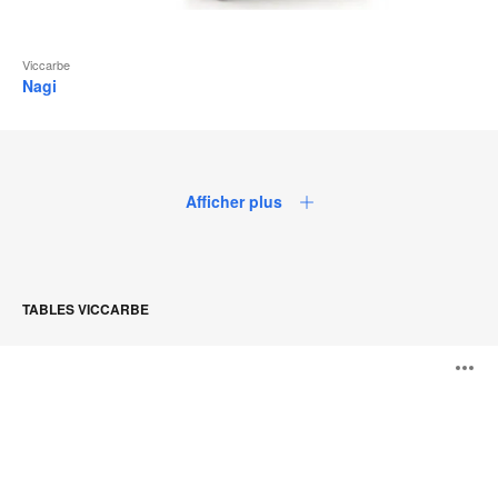
Viccarbe
Nagi
Afficher plus
TABLES VICCARBE
Table
O
Foro
l'
b