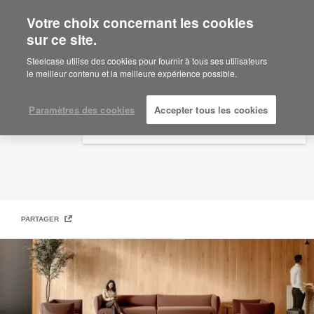
Votre choix concernant les cookies
×
Are you in United States?
sur ce site.
Viccarbe
Would you like to see Products we sell in
Steelcase utilise des cookies pour fournir à tous ses utilisateurs
your region?
le meilleur contenu et la meilleure expérience possible.
Americas
English
Paramètres des cookies
Accepter tous les cookies
Español
PARTAGER