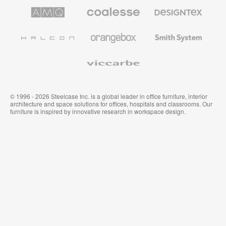
le
AMQ
Coalesse
Designtex
secteur
Solutions
Mobilier
Textiles
de
de
et
l’Education
Bureau
Revêtements
Halcon
Orangebox
Smith
Premium
Muraux
System
Viccarbe
© 1996 - 2026 Steelcase Inc. is a global leader in office furniture, interior
architecture and space solutions for offices, hospitals and classrooms. Our
furniture is inspired by innovative research in workspace design.