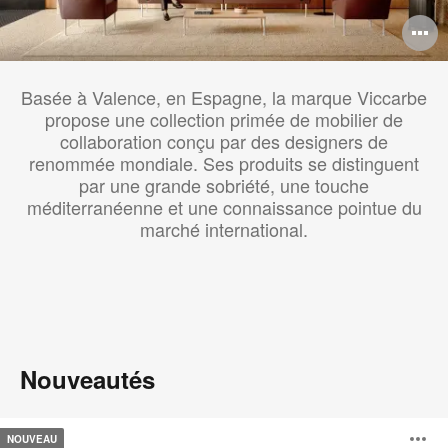
O
l'
Basée à Valence, en Espagne, la marque Viccarbe
b
propose une collection primée de mobilier de
d
collaboration conçu par des designers de
renommée mondiale. Ses produits se distinguent
l
par une grande sobriété, une touche
méditerranéenne et une connaissance pointue du
marché international.
Nouveautés
Assises
NOUVEAU
Missiva