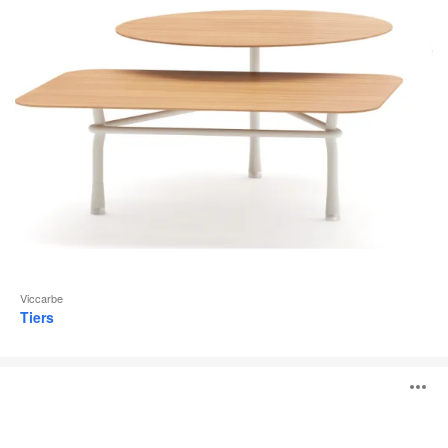
l
Viccarbe
Tiers
Stan
O