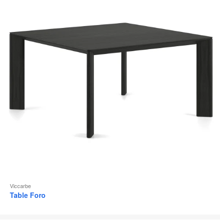
d
l
Viccarbe
Table Foro