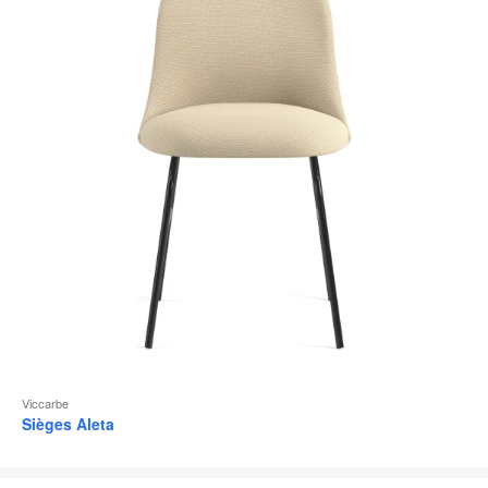
d
l
Viccarbe
Sièges Aleta
Nagi