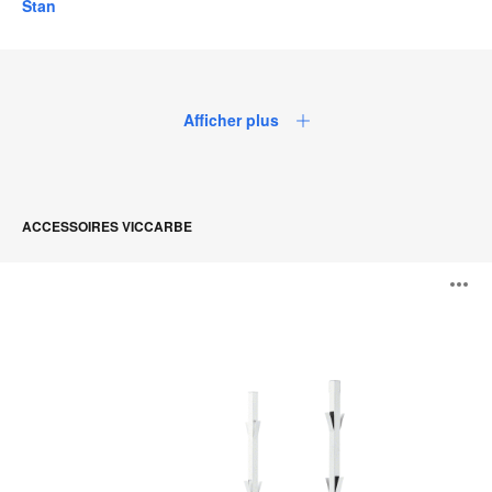
Stan
Afficher plus
ACCESSOIRES VICCARBE
Window
O
l'
b
d