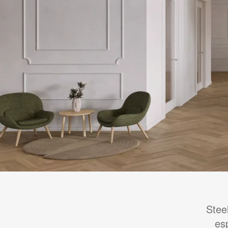
Stee
es