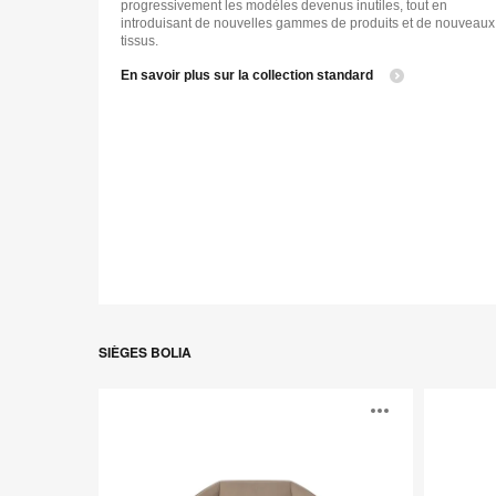
progressivement les modèles devenus inutiles, tout en
introduisant de nouvelles gammes de produits et de nouveaux
tissus.
En savoir plus sur la collection standard
SIÈGES BOLIA
Collection
Fauteuil
Ouvrir
Kimono
Visti
l'info-