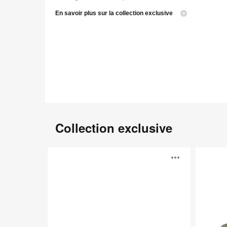
En savoir plus sur la collection exclusive
Collection exclusive
Canapé
Fauteuil
Ouvri
Cloud
Cloud
l'info-
bulle