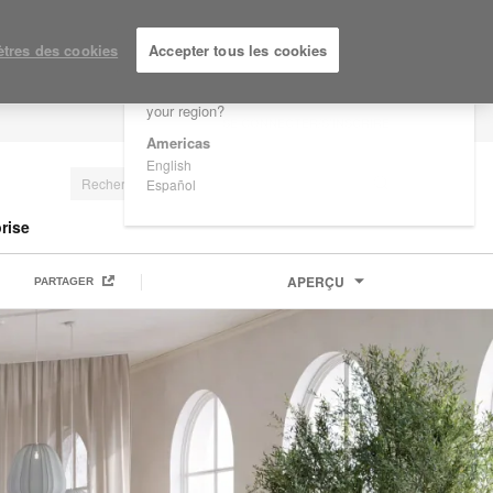
×
Are you in United States?
tres des cookies
Accepter tous les cookies
Would you like to see Products we sell in
your region?
SE CONNECTER/S'INSCRIRE
Americas
English
Español
rise
APERÇU
PARTAGER