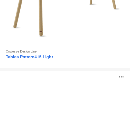
Coalesse Design Line
Tables Potrero415 Light
Table
O
Potrero415
l'
b
d