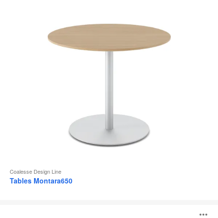
d
l
Coalesse Design Line
Tables Montara650
Tables
Sebastopol