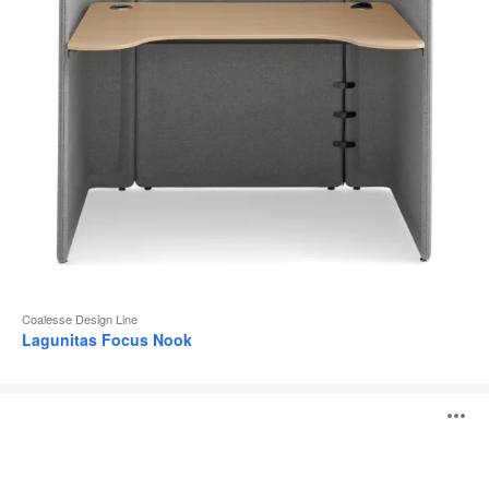
l
Coalesse Design Line
Lagunitas Focus Nook
Table
O
individuelle
Lagunitas
l'