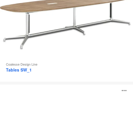
Coalesse Design Line
Tables SW_1
Tables
O
Montara650
l'
b