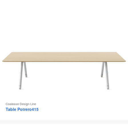
d
l
Coalesse Design Line
Table Potrero415
Siège