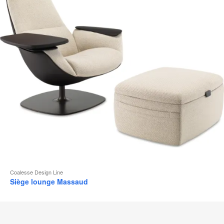
d
l
Coalesse Design Line
Siège lounge Massaud