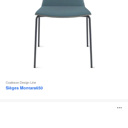
l
Coalesse Design Line
Sièges Montara650
Visalia
O
Lounge
l'