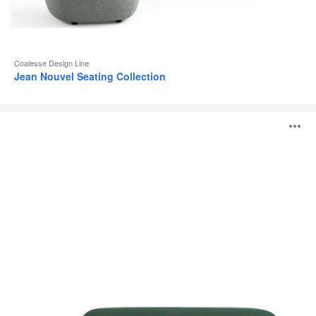
Coalesse Design Line
Jean Nouvel Seating Collection
Système
O
lounge
Coalesse
Ensemble
l'
b
d
l