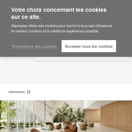
Votre choix concernant les cookies
×
Are you in United States?
sur ce site.
Steelcase | Coalesse Design Line
Would you like to see Products we sell in
Steelcase utilise des cookies pour fournir à tous ses utilisateurs
your region?
le meilleur contenu et la meilleure expérience possible.
Americas
English
Paramètres des cookies
Accepter tous les cookies
Español
PARTAGER