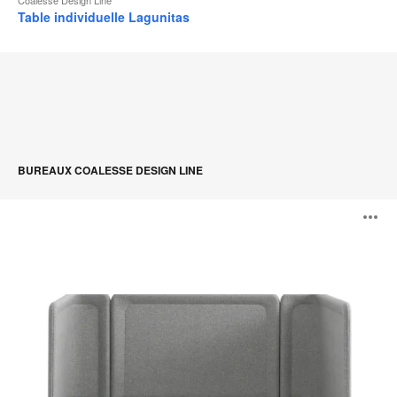
Table individuelle Lagunitas
BUREAUX COALESSE DESIGN LINE
Lagunitas
O
Focus
Nook
l'
b
d