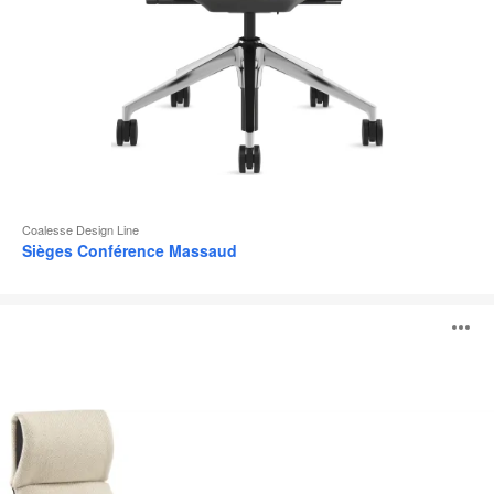
Coalesse Design Line
Sièges Conférence Massaud
Siège
O
lounge
Massaud
l'
b