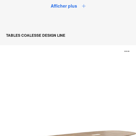
Afficher plus
TABLES COALESSE DESIGN LINE
Tables
O
SW_1
l'
b
d
l