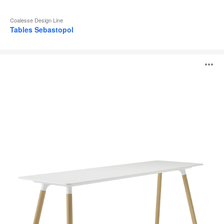
Coalesse Design Line
Tables Sebastopol
Tables
O
Potrero415
Light
l'
b
d
l