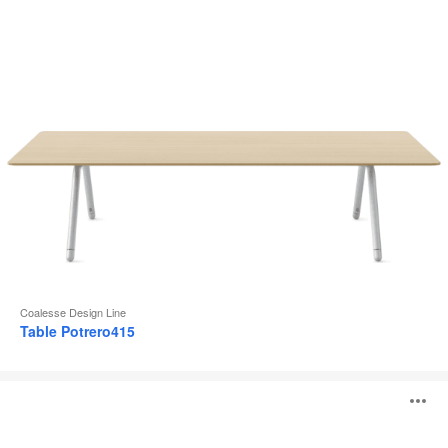
l
Coalesse Design Line
Table Potrero415
Table
O
individuelle
Lagunitas