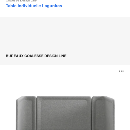
Table individuelle Lagunitas
BUREAUX COALESSE DESIGN LINE
Lagunitas
O
Focus
Nook
l'
b
d