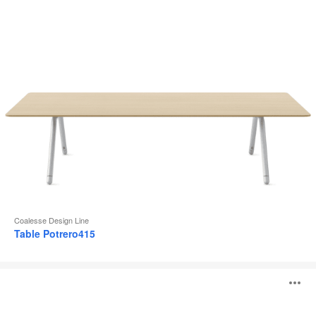
l
Coalesse Design Line
Table Potrero415
Table
O
individuelle
Lagunitas