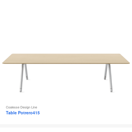
d
l
Coalesse Design Line
Table Potrero415
Siège