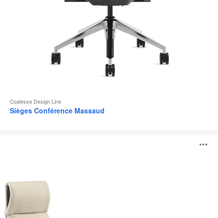
Coalesse Design Line
Sièges Conférence Massaud
Siège
O
lounge
Massaud
l'
b