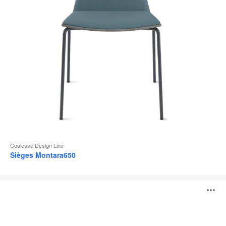
l
Coalesse Design Line
Sièges Montara650
Visalia
O
Lounge
l'