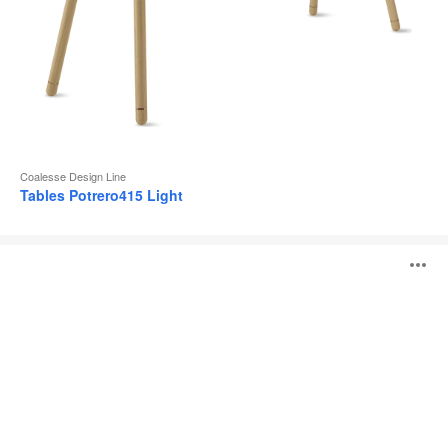
Coalesse Design Line
Tables Potrero415 Light
Table
O
Potrero415
l'
b
d