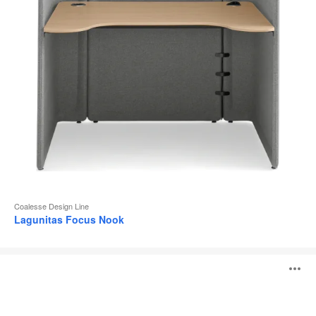
l
Coalesse Design Line
Lagunitas Focus Nook
Table
O
individuelle
Lagunitas
l'