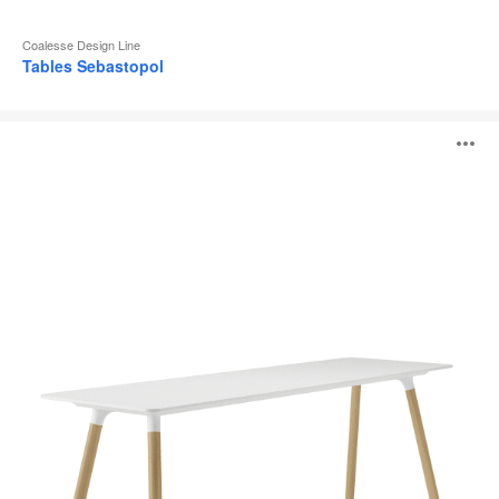
Coalesse Design Line
Tables Sebastopol
Tables
O
Potrero415
Light
l'
b
d
l