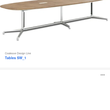
Coalesse Design Line
Tables SW_1
Tables
O
Montara650
l'
b