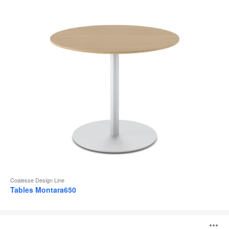
d
l
Coalesse Design Line
Tables Montara650
Tables
Sebastopol