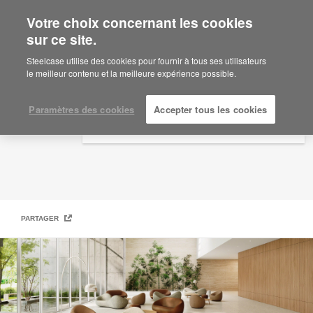
Votre choix concernant les cookies
×
Are you in United States?
sur ce site.
Steelcase | Coalesse Design Line
Would you like to see Products we sell in
Steelcase utilise des cookies pour fournir à tous ses utilisateurs
your region?
le meilleur contenu et la meilleure expérience possible.
Americas
English
Paramètres des cookies
Accepter tous les cookies
Español
PARTAGER