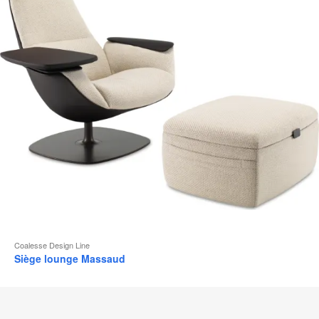
d
l
Coalesse Design Line
Siège lounge Massaud