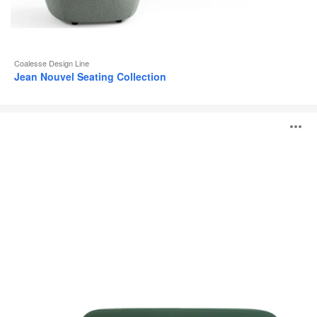
Coalesse Design Line
Jean Nouvel Seating Collection
Système
O
lounge
Coalesse
Ensemble
l'
b
d
l