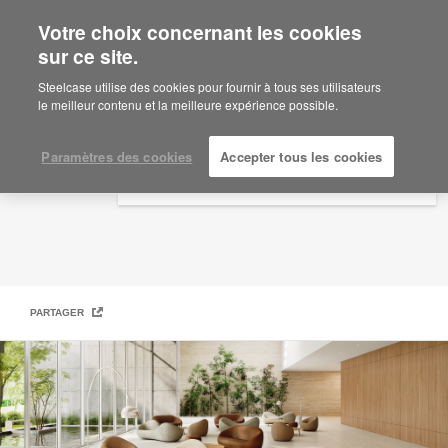
Votre choix concernant les cookies
×
Are you in United States?
sur ce site.
Steelcase | Coalesse Design Line
Would you like to see Products we sell in
Steelcase utilise des cookies pour fournir à tous ses utilisateurs
your region?
le meilleur contenu et la meilleure expérience possible.
Americas
English
Paramètres des cookies
Accepter tous les cookies
Español
PARTAGER