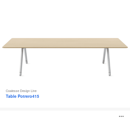
l
Coalesse Design Line
Table Potrero415
Table
O
individuelle
Lagunitas