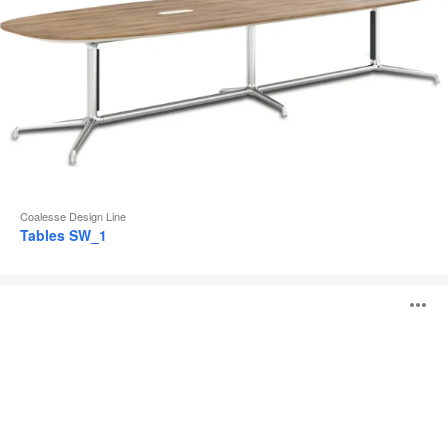
Coalesse Design Line
Tables SW_1
Tables
O
Montara650
l'
b