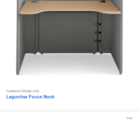
l
Coalesse Design Line
Lagunitas Focus Nook
Table
O
individuelle
Lagunitas
l'