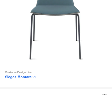
l
Coalesse Design Line
Sièges Montara650
Visalia
O
Lounge
l'