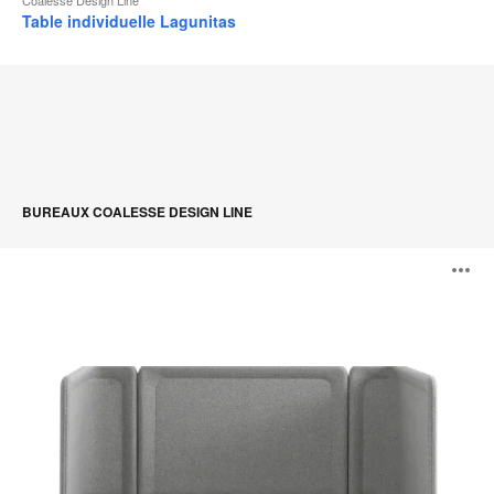
Table individuelle Lagunitas
BUREAUX COALESSE DESIGN LINE
Lagunitas
O
Focus
Nook
l'
b
d