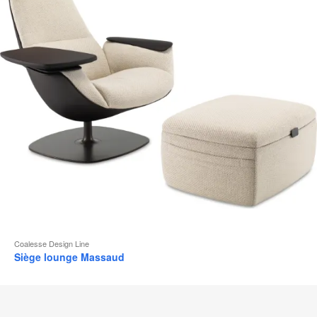
d
l
Coalesse Design Line
Siège lounge Massaud