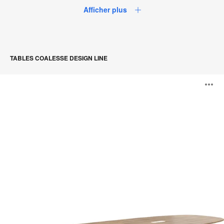
Afficher plus
TABLES COALESSE DESIGN LINE
Tables
O
SW_1
l'
b
d
l