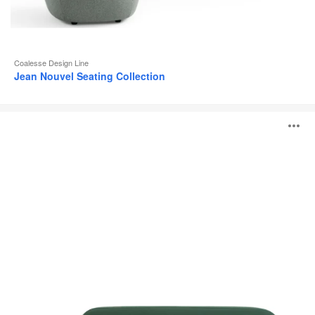
Coalesse Design Line
Jean Nouvel Seating Collection
Système
O
lounge
Coalesse
Ensemble
l'
b
d
l