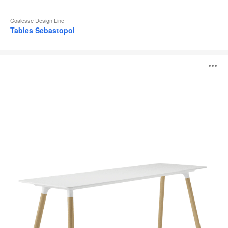
Coalesse Design Line
Tables Sebastopol
Tables
O
Potrero415
Light
l'
b
d
l