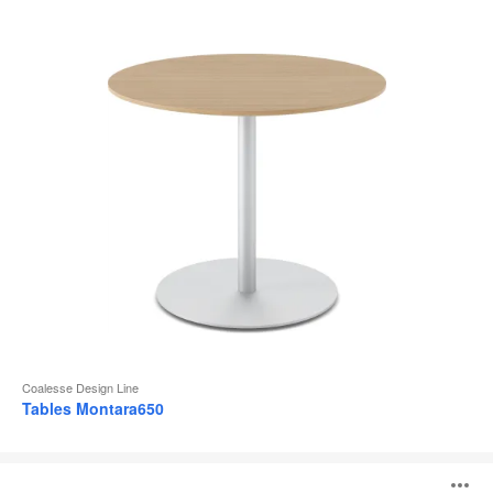
d
l
Coalesse Design Line
Tables Montara650
Tables
Sebastopol