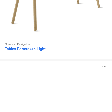
Coalesse Design Line
Tables Potrero415 Light
Table
O
Potrero415
l'
b
d