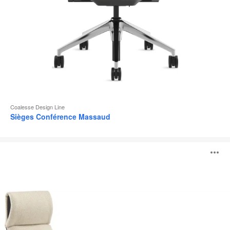
Coalesse Design Line
Sièges Conférence Massaud
Siège
O
lounge
Massaud
l'
b