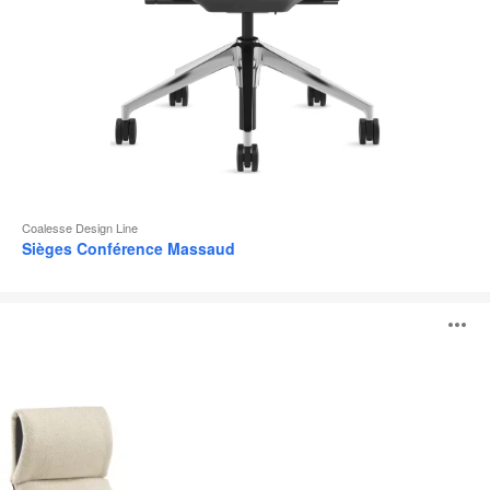
Coalesse Design Line
Sièges Conférence Massaud
Siège
O
lounge
Massaud
l'
b