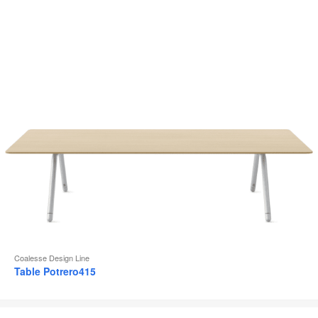
d
l
Coalesse Design Line
Table Potrero415
Siège