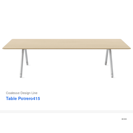
l
Coalesse Design Line
Table Potrero415
Table
O
individuelle
Lagunitas