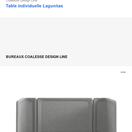
Table individuelle Lagunitas
BUREAUX COALESSE DESIGN LINE
Lagunitas
O
Focus
Nook
l'
b
d