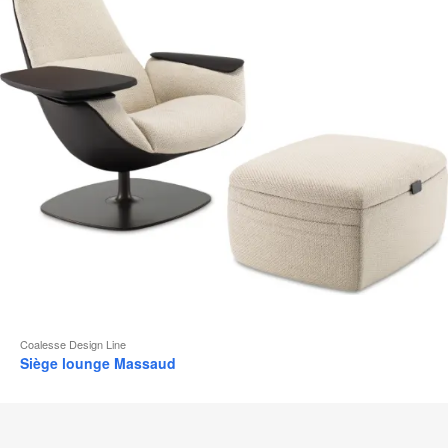
d
l
Coalesse Design Line
Siège lounge Massaud