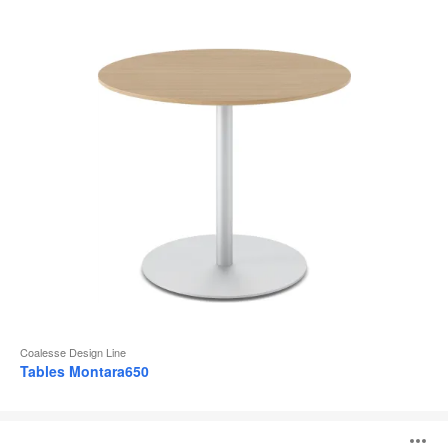
d
l
Coalesse Design Line
Tables Montara650
Tables
Sebastopol