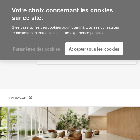
Votre choix concernant les cookies
×
Are you in United States?
sur ce site.
Steelcase | Coalesse Design Line
Would you like to see Products we sell in
Steelcase utilise des cookies pour fournir à tous ses utilisateurs
your region?
le meilleur contenu et la meilleure expérience possible.
Americas
English
Paramètres des cookies
Accepter tous les cookies
Español
PARTAGER