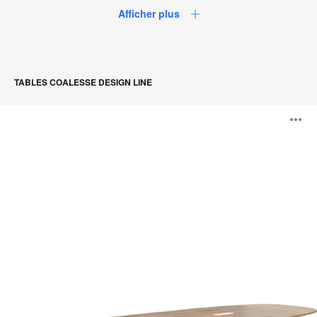
Afficher plus
TABLES COALESSE DESIGN LINE
Tables
O
SW_1
l'
b
d
l