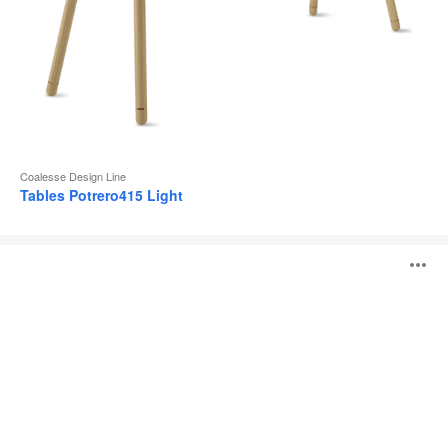
Coalesse Design Line
Tables Potrero415 Light
Table
O
Potrero415
l'
b
d