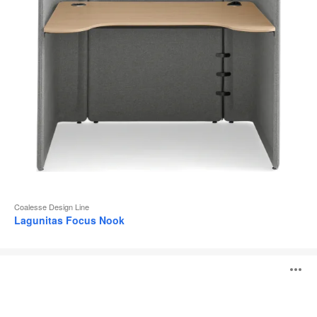
l
Coalesse Design Line
Lagunitas Focus Nook
Table
O
individuelle
Lagunitas
l'