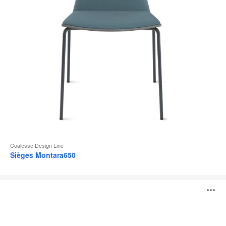
l
Coalesse Design Line
Sièges Montara650
Visalia
O
Lounge
l'