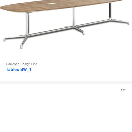
Coalesse Design Line
Tables SW_1
Tables
O
Montara650
l'
b