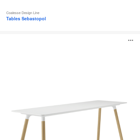
Coalesse Design Line
Tables Sebastopol
Tables
O
Potrero415
Light
l'
b
d
l