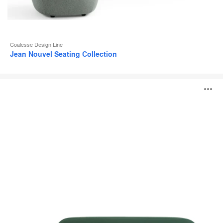
Coalesse Design Line
Jean Nouvel Seating Collection
Système
O
lounge
Coalesse
Ensemble
l'
b
d
l