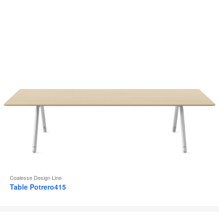
d
l
Coalesse Design Line
Table Potrero415
Siège