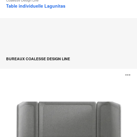
Table individuelle Lagunitas
BUREAUX COALESSE DESIGN LINE
Lagunitas
O
Focus
Nook
l'
b
d