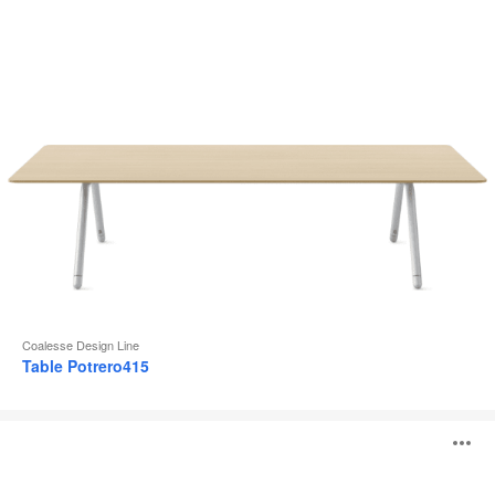
l
Coalesse Design Line
Table Potrero415
Table
O
individuelle
Lagunitas