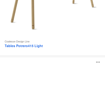
Coalesse Design Line
Tables Potrero415 Light
Table
O
Potrero415
l'
b
d