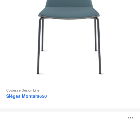
l
Coalesse Design Line
Sièges Montara650
Visalia
O
Lounge
l'