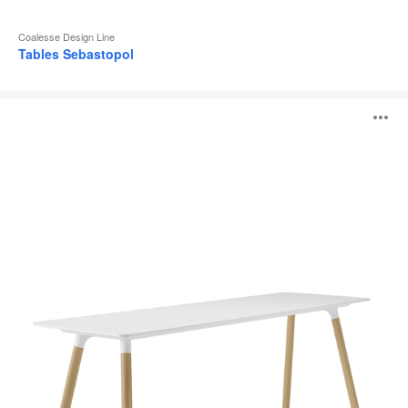
Coalesse Design Line
Tables Sebastopol
Tables
O
Potrero415
Light
l'
b
d
l