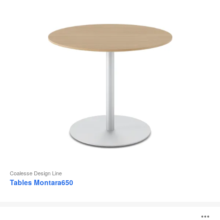
d
l
Coalesse Design Line
Tables Montara650
Tables
Sebastopol