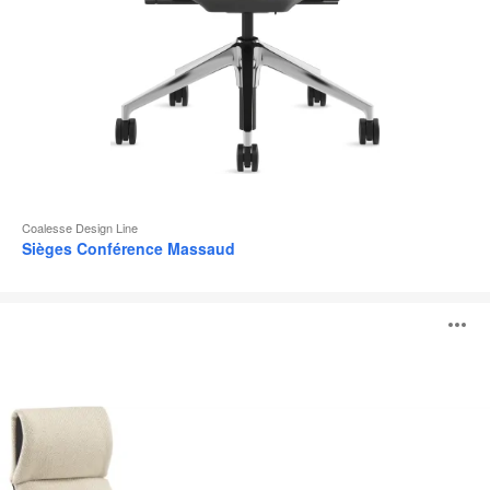
Coalesse Design Line
Sièges Conférence Massaud
Siège
O
lounge
Massaud
l'
b