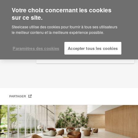
Votre choix concernant les cookies
×
Are you in United States?
sur ce site.
Steelcase | Coalesse Design Line
Would you like to see Products we sell in
Steelcase utilise des cookies pour fournir à tous ses utilisateurs
your region?
le meilleur contenu et la meilleure expérience possible.
Americas
English
Paramètres des cookies
Accepter tous les cookies
Español
PARTAGER