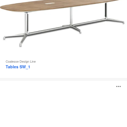
Coalesse Design Line
Tables SW_1
Tables
O
Montara650
l'
b