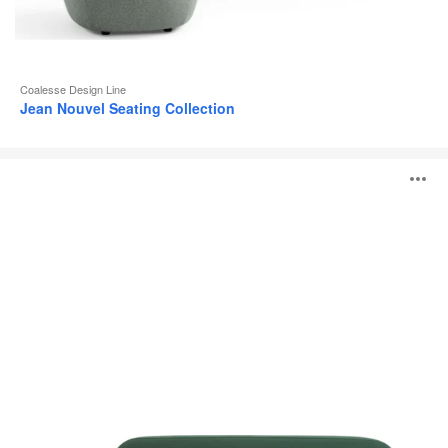
Coalesse Design Line
Jean Nouvel Seating Collection
Système
O
lounge
Coalesse
Ensemble
l'
b
d
l