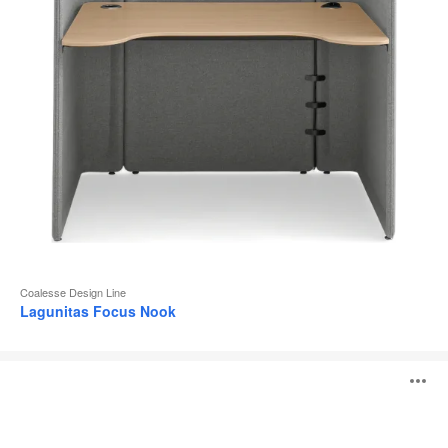
l
Coalesse Design Line
Lagunitas Focus Nook
Table
O
individuelle
Lagunitas
l'