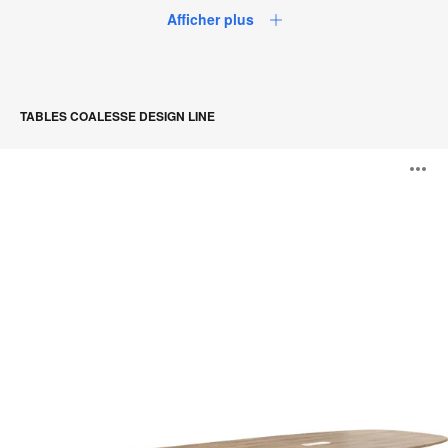
Afficher plus
TABLES COALESSE DESIGN LINE
Tables
O
SW_1
l'
b
d
l