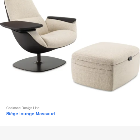
d
l
Coalesse Design Line
Siège lounge Massaud