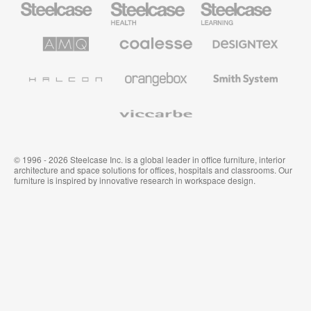
Health
Mobilier
pour
le
AMQ
Coalesse
Designtex
secteur
Solutions
Mobilier
Textiles
de
de
et
l’Education
Bureau
Revêtements
Halcon
Orangebox
Smith
Premium
Muraux
System
Viccarbe
© 1996 - 2026 Steelcase Inc. is a global leader in office furniture, interior
architecture and space solutions for offices, hospitals and classrooms. Our
furniture is inspired by innovative research in workspace design.