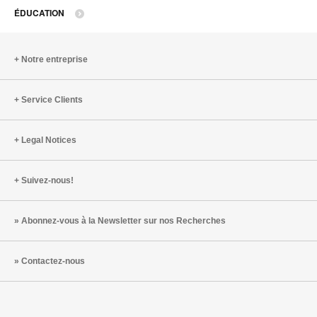
ÉDUCATION
b
d
Notre entreprise
l
Service Clients
Legal Notices
Suivez-nous!
Abonnez-vous à la Newsletter sur nos Recherches
Contactez-nous
Steelcase
Steelcase
Steelcase