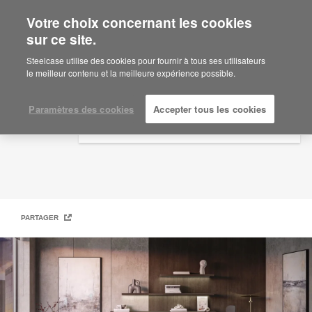
Votre choix concernant les cookies
×
Are you in United States?
sur ce site.
Idées d’aménagement
Would you like to see Products we sell in
Steelcase utilise des cookies pour fournir à tous ses utilisateurs
your region?
le meilleur contenu et la meilleure expérience possible.
Americas
English
Paramètres des cookies
Accepter tous les cookies
Español
PARTAGER