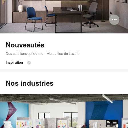
Ou
l'i
bul
Nouveautés
de
Des solutions qui donnent vie au lieu de travail.
l'i
Inspiration
Nos industries