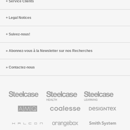
Service Clients
Legal Notices
Suivez-nous!
Abonnez-vous à la Newsletter sur nos Recherches
Contactez-nous
Steelcase
Steelcase
Steelcase
Health
Mobilier
pour
le
AMQ
Coalesse
Designtex
secteur
Solutions
Mobilier
Textiles
de
de
et
l’Education
Bureau
Revêtements
Halcon
Orangebox
Smith
Premium
Muraux
System