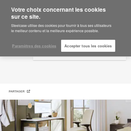
Votre choix concernant les cookies
×
Are you in United States?
sur ce site.
Bureau à domicile ergonomique
Would you like to see Products we sell in
Steelcase utilise des cookies pour fournir à tous ses utilisateurs
your region?
le meilleur contenu et la meilleure expérience possible.
Americas
English
Paramètres des cookies
Accepter tous les cookies
Español
PARTAGER